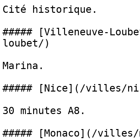
Cité historique.

##### [Villeneuve-Loube
loubet/)

Marina.

##### [Nice](/villes/nic
30 minutes A8.

##### [Monaco](/villes/