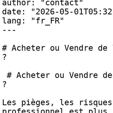
author: "contact"

date: "2026-05-01T05:32
lang: "fr_FR"

---

# Acheter ou Vendre de 
?

 # Acheter ou Vendre de l'Or sur eBay : Bonne Idée 
?

Les pièges, les risques
professionnel est plus s