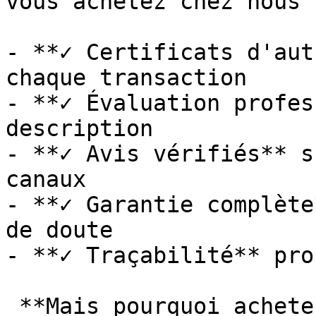
vous achetez chez nous :
- **✓ Certificats d'aut
chaque transaction

- **✓ Évaluation profes
description

- **✓ Avis vérifiés** s
canaux

- **✓ Garantie complète
de doute

- **✓ Traçabilité** pro
 **Mais pourquoi acheter via eBay si vous pouvez 