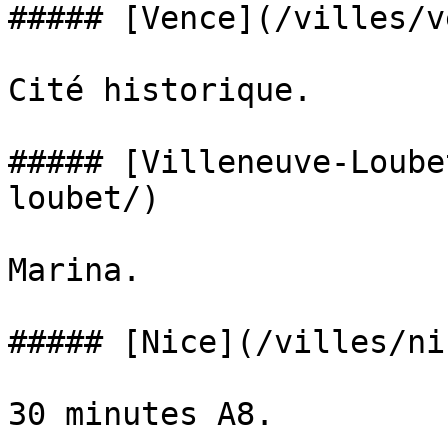
##### [Vence](/villes/v
Cité historique.

##### [Villeneuve-Loube
loubet/)

Marina.

##### [Nice](/villes/nic
30 minutes A8.
