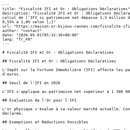
---

title: "Fiscalité IFI et Or : Obligations Déclaratives"

description: "Fiscalité IFI et Or : Obligations Déclara
calcul de l’IFI si patrimoine net dépasse 1,3 million d
0,55% à 1,8% selon […]"

url: "https://maison-or-bijoux-cannes.com/fiscalite-ifi
author: "contact"

date: "2026-05-01T05:32:36+00:00"

lang: "fr_FR"

---

# Fiscalité IFI et Or : Obligations Déclaratives

## Fiscalité IFI et Or : Obligations Déclaratives

L'Impôt sur la Fortune Immobilière (IFI) affecte les pa
d'euros.

## Seuil de l'IFI en 2026

L'IFI s'applique au patrimoine net supérieur à 1 300 00
## Évaluation de l'Or pour l'IFI

L'or physique s'évalue à sa valeur marché actuelle. Con
déclarée.

## Exemptions et Réductions Possibles
