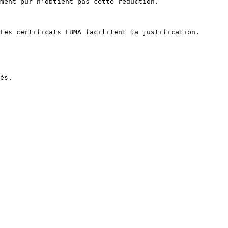
ment pur n'obtient pas cette réduction.

Les certificats LBMA facilitent la justification.

és.
