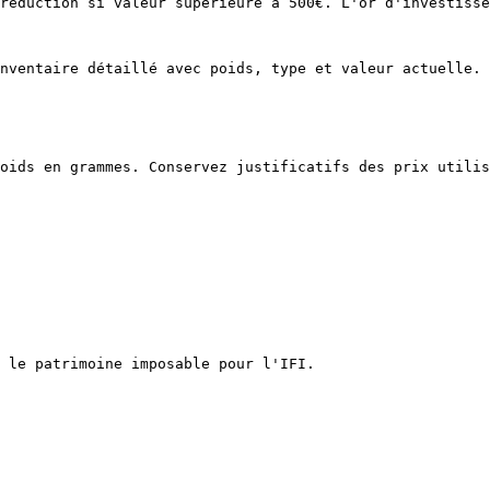
réduction si valeur supérieure à 500€. L'or d'investisse
nventaire détaillé avec poids, type et valeur actuelle. 
oids en grammes. Conservez justificatifs des prix utilis
 le patrimoine imposable pour l'IFI.
