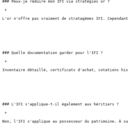
### Peux-je réduire mon IFI via stratégies or ?

 + 

L'or n'offre pas vraiment de stratagèmes IFI. Cependant
### Quelle documentation garder pour l'IFI ?

 + 

Inventaire détaillé, certificats d'achat, cotations his
### L'IFI s'applique-t-il également aux héritiers ?

 + 

Non, l'IFI s'applique au possesseur du patrimoine. À su