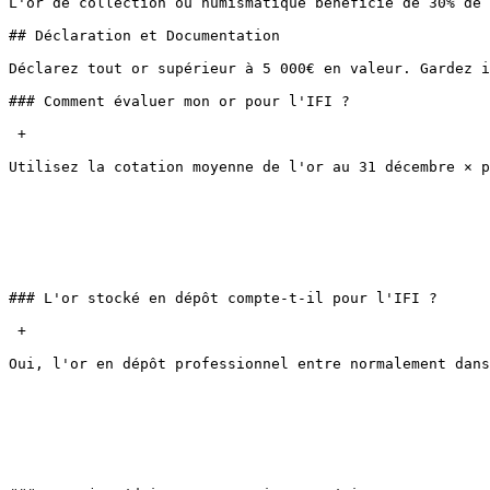
L'or de collection ou numismatique bénéficie de 30% de 
## Déclaration et Documentation

Déclarez tout or supérieur à 5 000€ en valeur. Gardez i
### Comment évaluer mon or pour l'IFI ?

 + 

Utilisez la cotation moyenne de l'or au 31 décembre × p
### L'or stocké en dépôt compte-t-il pour l'IFI ?

 + 

Oui, l'or en dépôt professionnel entre normalement dans