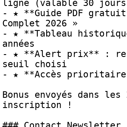
ligne (valable 30 jours)
- ★ **Guide PDF gratuit
Complet 2026 »

- ★ **Tableau historiqu
années

- ★ **Alert prix** : re
seuil choisi

- ★ **Accès prioritaire
Bonus envoyés dans les 
inscription !

### Contact Newsletter
