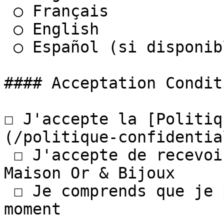
 ○ Français

 ○ English

 ○ Español (si disponible)

#### Acceptation Conditi
☐ J'accepte la [Politiq
(/politique-confidentia
 ☐ J'accepte de recevoir informations marketing de 
Maison Or & Bijoux

 ☐ Je comprends que je peux me désabonner à tout 
moment
