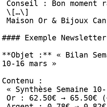
 Conseil : Bon moment rachat si équilibre budget

 \[…\]

 Maison Or & Bijoux Cannes »

#### Exemple Newsletter
**Objet :** « Bilan Sem
10-16 mars »

Contenu :

 « Synthèse Semaine 10-16 Mars

 Or : 62.50€ → 65.50€ (+4.8%)

 Argent : 0.78€ → 0.82€ (+5.1%)
