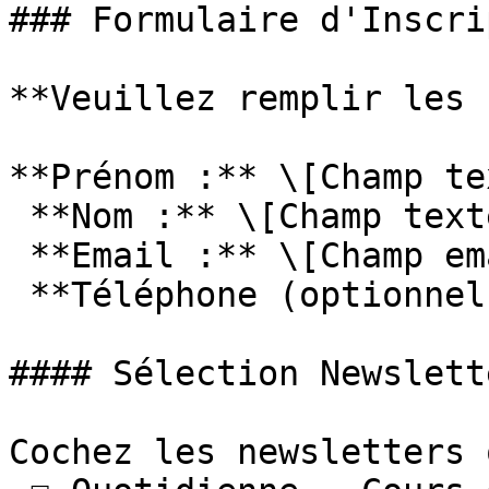
### Formulaire d'Inscri
**Veuillez remplir les 
**Prénom :** \[Champ te
 **Nom :** \[Champ texte\]

 **Email :** \[Champ email\] \*obligatoire\*

 **Téléphone (optionnel) :** \[Champ téléphone\]

#### Sélection Newslette
Cochez les newsletters 