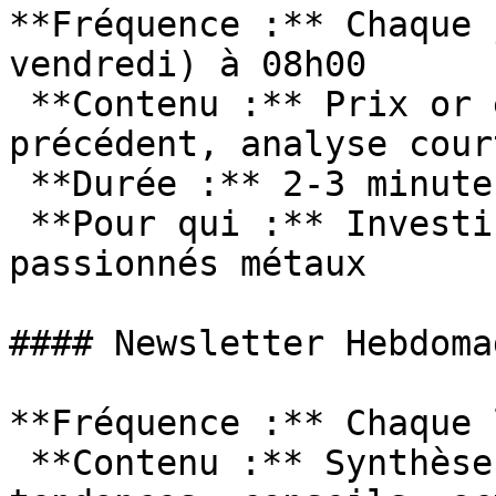
**Fréquence :** Chaque 
vendredi) à 08h00

 **Contenu :** Prix or et argent, variation jour 
précédent, analyse court
 **Durée :** 2-3 minutes de lecture

 **Pour qui :** Investisseurs actifs, traders, 
passionnés métaux

#### Newsletter Hebdoma
**Fréquence :** Chaque 
 **Contenu :** Synthèse semaine, graphiques, 