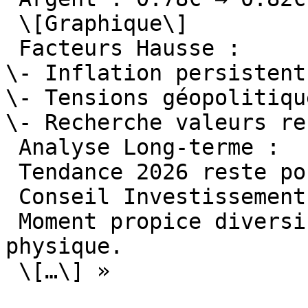
 \[Graphique\]

 Facteurs Hausse :

\- Inflation persistent
\- Tensions géopolitique
\- Recherche valeurs re
 Analyse Long-terme :

 Tendance 2026 reste positive pour or.

 Conseil Investissement :

 Moment propice diversifier portefeuille en or 
physique.

 \[…\] »
