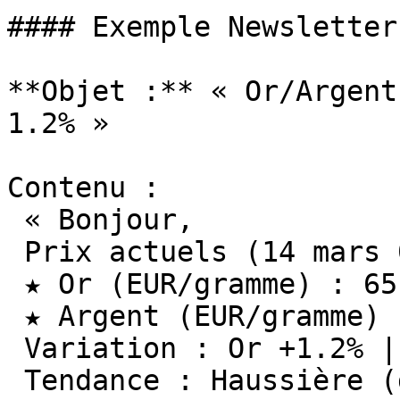
#### Exemple Newsletter
**Objet :** « Or/Argent
1.2% »

Contenu :

 « Bonjour,

 Prix actuels (14 mars 09h00):

 ★ Or (EUR/gramme) : 65.50€ (+0.80€ vs hier)

 ★ Argent (EUR/gramme) : 0.82€ (+0.02€ vs hier)

 Variation : Or +1.2% | Argent +2.5%

 Tendance : Haussière (données inflation USA)
