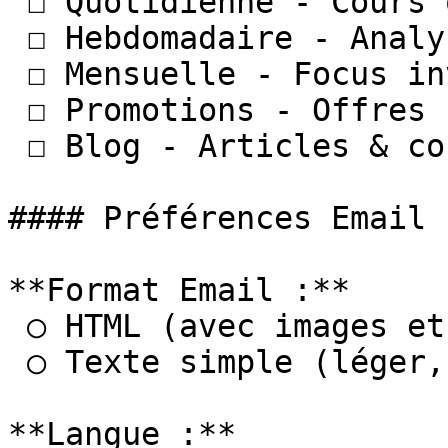
 ☐ Quotidienne - Cours or/argent (lun-ven)

 ☐ Hebdomadaire - Analyse marché (chaque lundi)

 ☐ Mensuelle - Focus investissement (1er du mois)

 ☐ Promotions - Offres spéciales (1-2x/semaine)

 ☐ Blog - Articles & conseils (chaque semaine)

#### Préférences Email

**Format Email :**

 ○ HTML (avec images et mises en forme)

 ○ Texte simple (léger, rapide)

**Langue :**
