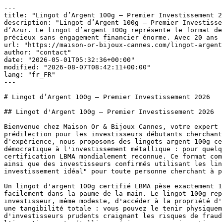
---
title: "Lingot d’Argent 100g — Premier Investissement 2026"
description: "Lingot d’Argent 100g — Premier Investissement 2026 Bienvenue chez Maison Or & Bijoux Cannes, votre expert en lingots d’argent 100 grammes sur la Côte d’Azur. Le lingot d’argent 100g représente le format de prédilection pour les investisseurs débutants cherchant à débuter leur construction patrimoniale en métaux précieux sans engagement financier énorme. Avec 20 ans d’expérience, […]"
url: "https://maison-or-bijoux-cannes.com/lingot-argent-100g/"
author: "contact"
date: "2026-05-01T05:32:36+00:00"
modified: "2026-08-07T08:42:11+00:00"
lang: "fr_FR"
---

# Lingot d’Argent 100g — Premier Investissement 2026

## Lingot d'Argent 100g — Premier Investissement 2026

Bienvenue chez Maison Or & Bijoux Cannes, votre expert en lingots d'argent 100 grammes sur la Côte d'Azur. Le lingot d'argent 100g représente le format de prédilection pour les investisseurs débutants cherchant à débuter leur construction patrimoniale en métaux précieux sans engagement financier énorme. Avec 20 ans d'expérience, nous proposons des lingots argent 100g certifiés LBMA de qualité internationale à des prix hautement compétitifs. Le lingot 100g offre l'accès démocratique à l'investissement métallique : pour quelques centaines d'euros seulement, tout investisseur peut acquérir un lingot 100g garantissant pureté 999‰ et certification LBMA mondialement reconnue. Ce format compact et maniable a conquis une popularité extraordinaire auprès des novices souhaitant débuter progressivement, ainsi que des investisseurs confirmés utilisant les lingots 100g comme base d'accumulation régulière. En 2026, le lingot argent 100g confirme sa position de "premier investissement idéal" pour toute personne cherchant à protéger son patrimoine par l'argent physique.

Un lingot d'argent 100g certifié LBMA pèse exactement 100 grammes d'argent pur à 999‰ (99,9% d'argent pur), mesure environ 90 x 40 x 25 millimètres et tient facilement dans la paume de la main. Le lingot 100g représente un investissement accessible (quelques centaines d'euros selon le cours) permettant à tout investisseur, même modeste, d'accéder à la propriété d'argent physique certifié. Contrairement aux actions ou obligations numériques intangibles, le lingot 100g offre une tangibilité totale : vous pouvez le tenir physiquement, le peser, le mesurer, le vérifier. Cette tangibilité psychologique du lingot 100g rasure beaucoup d'investisseurs prudents craignant les risques de fraude numérique. À Cannes, nous considérons le lingot 100g comme le "seuil d'accès" idéal pour débuter dans l'investissement métallique sérieux : aucun investisseur ne regrette jamais son premier lingot 100g acquis.

![Lingot d'argent 100g LBMA certifié format débutant](/wp-content/uploads/images/boutique/silver-in-cannes.jpg)

### Lingot Argent 100g : Premier Pas Vers le Patrimoine Métallique

Le lingot d'argent 100 grammes certifié LBMA offre l'entrée idéale dans l'univers de l'investissement en métaux précieux. Ce format classique bénéficie d'une reconnaissance universelle : tous les courtiers, revendeurs et institutions acceptent immédiatement un lingot 100g certifié LBMA. Le poinçon LBMA du lingot 100g grave le numéro de série unique, le nom du fabricant agréé et la garantie de pureté 999‰, vous offrant une certitude absolue sur l'authenticit. À Cannes, nous proposons exclusivement des lingots 100g provenant de raffineries de premier rang mondialement : Argor-Heraeus (Suisse), Umicore (Belgique), Valcambi (Suisse), garantissant une qualité sans reproche. Le format 100g offre une flexibilité remarquable : petit investissement unitaire (quelques centaines d'euros), facilement transportable, stockable en petit coffre, parfait pour débuter progressivement. Un investisseur acquérant deux lingots 100g mensuels constitue 2,4 kilogrammes d'argent en un an, base solide de patrimoine métallique.

 

## Avantages Majeurs du Lingot Argent 100g pour Débuter

Le lingot d'argent 100g offre plusieurs avantages décisifs pour les investisseurs débutants. Premièrement, l'investissement minimal : un lingot 100g coûte seulement quelques centaines d'euros, à la portée de tout budget, contrairement aux lingots kilogramme dépassant les dizaines de milliers. Deuxièmement, la maniabilité : le lingot 100g tient dans la paume, pèse à peine 100 grammes, se transporte facilement en petit coffre ou même en poche sécurisée. Troisièmement, la tangibilité psychologique : contrairement aux ETF numériques ou actions abstraites, vous possédez physiquement un objet réel, manipulable, vérifiable. Quatrièmement, l'accès égalitaire : aucun minimum d'investissement discriminatoire, aucune "fortune minimale requise", juste un lingot 100g à la portée de tous les citoyens. Cinquièmement, la certification LBMA identique : un lingot 100g certifié LBMA offre exactement la même garantie de qualité qu'un lingot 5 kg.

Le lingot d'argent 100g offre également une stratégie d'accumulation progressive sans pression budgétaire. Un investisseur peut acquérir un lingot 100g chaque mois sans effort financier notable : 100€ d'épargne mensuelle accumulés en lingots 100g constituent 1,2 kilogrammes d'argent en un an. Cette accumulation disciplinée offre plusieurs avantages : lissage du prix d'entrée moyen ("dollar cost averaging"), accumulation progressive sans choc financier, gratification mensuelle de voir sa richesse physique augmenter. Beaucoup d'investisseurs français utilisent les lingots 100g pour des objectifs patrimoniaux familiaux : parent acquérant un lingot 100g chaque anniversaire pour chaque enfant, créant à long terme une base importante de patrimoine familial légué. À Cannes, nous constatons que les investisseurs commençant avec des lingots 100g deviennent progressivement nos meilleurs clients, augmentant leurs acquisitions à mesure que leur patrimoine progresse.

![Accumulation progressive mensuelle de lingots 100g](/wp-content/uploads/images/boutique/sell-silver-in-cannes.jpg)

### Accumulation Mensuelle : la Stratégie Gagnante des 100g

De nombreux investisseurs français à Cannes et région PACA ont adopté la stratégie d'accumulation mensuelle de lingots 100g comme fondation de leur richesse patrimoniale. Chaque mois, ils consacrent une portion d'épargne à l'acquisition d'un ou plusieurs lingots 100g, créant une accumulation inexorable sur les années. Un investisseur débutant avec deux lingots 100g mensuels atteint 2,4 kilogrammes en un an, 12 kilogrammes en cinq ans, 24 kilogrammes en dix ans. Cette accumulation progressive en lingots 100g offre une résilience psychologique : vous progressez régulièrement, voyez votre patrimoine croître mois après mois, renforcez votre conviction dans l'investissement métallique. Contrairement aux boursiers stressés par les fluctuations quotidiennes, les investisseurs en lingots 100g adoptent une sérénité long terme : chaque lingot 100g acquis renforce votre position patrimoniale indépendamment de la volatilité court terme. À Cannes, nos meilleurs clients patrimoniaux sont souvent ceux ayant commencé modestement avec des lingots 100g il y a 10-15 ans.

 

## Cours Temps Réel Lingot Argent 100g 2026

| Format | Poids | Prix €/Gramme | Prix Total TTC | Prime % |
|---|---|---|---|---|
| **Lingot 100g** | 100g | -- € | À partir de -- € | +10 à 15% |

Le cours du lingot d'argent 100g se base sur le prix spot international de l'argent en €/gramme, multiplié par 100 grammes, plus une prime modérée du fabricant LBMA (10-15% pour ce format). La prime plus élevée du lingot 100g comparé aux gros lingots reflète les coûts fixes de production et de frappe : créer un lingot 100g coûte proportionnellement plus cher en frais de fabrication qu'un lingot kilogramme. Malgré cette prime supérieure, le lingot 100g reste l'accès le plus démocratique à l'investissement métallique certifié. À Cannes, nos cotations du lingot 100g sont mises à jour plusieurs fois par jour, reflétant les variations du cours spot de l'argent sur les bourses internationales. Vous pouvez suivre en temps réel la valorisation de votre lingot 100g : lorsque le cours de l'argent monte, votre lingot apprécie en valeur nominale euros. Cette transparence tarifaire du lingot 100g offre une clarté complète sur votre rendement d'investissement.

## Stockage Simple et Accessible du Lingot 100g

L'un des avantages majeurs du lingot d'argent 100g est la simplicité exceptionnelle de son stockage. Contrairement aux gros lingots nécessitant une infrastructure sécurisée importante, un lingot 100g peut être conservé de nombreuses façons : petit coffre de maison sécurisé (investissement 300-800€), tiroir à clé sécurisé, petit coffre-fort portable, coffre-fort bancaire standard. Beaucoup d'investisseurs français conservent simplement leurs lingots 100g en petit coffre-fort boulonné dans leur armoire de chambre ou séjour : solution économique, accessible, flexible. L'assurance habitation standard couvre généralement les lingots 100g conservés en coffre de maison privé, sans frais supplémentaires importants ou déclaration administrative complexe. À Cannes, nous recommandons une assurance habitation explicitement déclarée pour les lingots 100g : prémiennes coûtent moins cher que vous pourriez imaginer (0,5-1% de valeur annuelle).

Pour les investisseurs accumulant progressivement plus de 10-20 lingots 100g, nous recommandons de considérer un petit coffre-fort bancaire (50-100€/an) offrant une sécurité maximale avec assurance complète. Un petit coffre bancaire peut contenir 20-30 lingots 100g sans problème. Cette transition du stockage de maison vers coffre bancaire s'effectue naturellement à mesure que votre patrimoine en lingots 100g s'accumule. À Cannes, nous guidons nos clients dans cette progression de stockage optimisée selon leurs acquisitions.

#### Certification LBMA du Lingot 100g : Même Garantie que les Gros Lingots

Le lingot d'argent 100g certifié LBMA offre exactement la même garantie de qualité que les lingots 