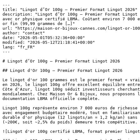
---
title: "Lingot d’Or 100g — Premier Format Lingot 2026"
description: "Lingot d’Or 100g — Premier Format Lingot 2026 Le lingot d’or 100 grammes est le premier format « vrai lingot » pour les investisseurs cherchant débuter avec or physique certifié LBMA. Coûtant environ 7 000 euros en 2026, le lingot 100g offre excellent équilibre entre accessibilité budgétaire et quantité authentique or fin (99,99 grammes de […]"
url: "https://maison-or-bijoux-cannes.com/lingot-or-100g/"
author: "contact"
date: "2026-05-01T05:32:36+00:00"
modified: "2026-05-12T21:18:41+00:00"
lang: "fr_FR"
---

# Lingot d’Or 100g — Premier Format Lingot 2026

## Lingot d'Or 100g — Premier Format Lingot 2026

Le lingot d'or 100 grammes est le premier format « vrai lingot » pour les investisseurs cherchant débuter avec or physique certifié LBMA. Coûtant environ 7 000 euros en 2026, le lingot 100g offre excellent équilibre entre accessibilité budgétaire et quantité authentique or fin (99,99 grammes de pureté 999,9‰). À Cannes et sur la Côte d'Azur, lingot 100g séduit investisseurs cherchant débuter progressivement sans engagement massif initial, tout en acquérant vrai bien physique certifié mondialement. Chez Maison Or & Bijoux, nous proposons lingots 100g certifiés LBMA provenant raffineries prestigieuses, avec garantie de rachat au cours du jour et documentation LBMA officielle complète.

Lingot 100g représente environ 7 000 euros de richesse or concentrée, tangible et universellement acceptée. C'est format idéal pour investisseurs cherchant débuter avec engagement budgétaire modéré, tout en familiarisant avec caractéristiques physiques or certifié. Acheter 1 lingot 100g par mois crée progressivement portefeuille durable d'or physique (12 lingots/an = 1,2 kg/an) sans surcharge budgétaire. Liquidité universelle LBMA garantit revente instantanée en cas besoin, prime minimale (~200€, soit ~2,5% du poids) demeure très compétitive.

![Lingot d'or 100g certifié LBMA, format premier lingot 2026](/wp-content/uploads/images/boutique/marchand-or-cannes.jpg)

### Lingot 100g LBMA — Accès Transparent à Or Physique Certifié

Lingot 100g LBMA certifié offre accès transparent à or physique véritable sans engagement budgétaire massif. Avec ~7 000 euros et quantité or (100g = pureté 999,9‰), lingot 100g offre vraie introduction pour investisseurs sérieux. Prime LBMA minimale (~200€) reflète coûts réels certification et distribution. À Cannes, nombreux investisseurs débutants choisissent lingot 100g comme première acquisition — vous familiarisez avec poids physique or, avec processus achat-documentation, avec certifications LBMA, puis décidez si continuer accumulation. Certificat LBMA officiel accompagne chaque lingot — garantie authenticité incontestable.

 

## Spécifications Techniques — Lingot 100g LBMA

Lingot d'or 100 grammes certifié LBMA offre spécifications suivantes : (1) Poids : 100 grammes ± 0,05g (vérification ultrasonique) ; (2) Pureté : 999,9‰ (or fin) ; (3) Numérotation : numéro série unique enregistré internationalement ; (4) Dimensions approximatives : 55mm × 28mm × 5mm (varie selon raffinerie) ; (5) Poids spécifique : densité or 19,3 — lingot 100g est extrêmement compact ; (6) Raffineries accrédits : Valcambi, Heraeus, Geiger, Argor-Heraeus. Chaque lingot provient directement raffinerie dans emballage scellé d'origine avec certificat LBMA officiel détaillant caractéristiques précises.

## Prix et Tarification 2026 — Lingot 100g

#### Tarification Lingot 100g LBMA — 2026

 | Composante | Valeur 2026 |
|---|---|
| Cours spot or LBMA par gramme | -- €/g |
| Or fin contenu (100g × 999,9‰) | 99,99 grammes |
| Valeur Or Pur (cours × 99,99g) | ~6 999 € (estimation) |
| **Prime LBMA certification** | **~200 €** |
| **PRIX TOTAL LINGOT 100G** | **~7 199 €** |

## Authentification LBMA et Traçabilité

Chaque lingot 100g accompagné traçabilité complète : certificat LBMA officiel numérotant série unique, poids exact, pureté certifiée, raffinerie d'émission. Tests à réception : poids précision, pureté ultrasonique, photographies, assurance transport incluse. Traçabilité multiple offre protection absolue — aucune ambiguïté sur authenticité produit. Certificat LBMA reconnu mondialement par toutes institutions bancaires et revendeurs or.

## Liquidité et Rachat Garanti

Tous nos clients bénéficient garantie rachat au cours du jour LBMA, sans délai minimum, pour tout lingot 100g acheté chez Maison Or & Bijoux. Prix rachat transparents, alignés marché international, sans commissions. Lingot 100g acheté 7 000€ peut être revendu 7 100€ mois suivant si cours or monte. C'est vraie liquidité : contrairement immobilier ou placements financiers, lingot 100g LBMA est hautement liquide et convertible euros en heures.

## Stockage Lingot 100g — Très Économique

Lingot 100g stockage options : (1) Coffre bancaire (petit coffre 20×20cm peut contenir 20+ lingots 100g) : 100–200€/an ; (2) Assurance spécialisée + coffre domestique : 0,5–1% annuel (~35–70€/an pour 7 000€) ; (3) Dépositaire tiers : 0,5–1% annuel ; (4) Stockage Maison Or & Bijoux : sur demande. Coffre bancaire recommandé — coût extrêmement bas (~1,5%/an), assurance incluse.

## Plan d'Accumulation Progressive — Lingot 100g

Lingot 100g parfait pour plan accumulation très progressive. Exemple populaires : (1) Plan mensuel : 1 lingot 100g/mois = 12 lingots/an = 1,2 kg/an = 6 kg en 5 ans ; (2) Plan trimestriel : 1 lingot 100g/trimestre = 4/an = 400g/an = 2 kg en 5 ans ; (3) Plan semi-annuel : 1 lingot 100g/semestre = 2/an = 200g/an = 1 kg en 5 ans. Chaque stratégie lisse risque timing marché — coûts moyens optimals peu importe fluctuations prix. C'est investissement prudent et accessible pour tous.

## FAQ — Lingot 100g LBMA

### Quel est le meilleur premier lingot — 100g ou 50g ?

 ▼ 

Lingot 100g offre meilleur rapport or fin / prime (~2,5%) comparé lingotin 50g (~3–4%). Avec 7 000€, vous acquérez quantité or vraiment substantielle (100g pureté 999,9‰) et investissement devient psychologiquement plus satisfaisant. Lingotin 50g (~3 500€) est plus accessible si budget très limité, mais lingot 100g offre meilleure valeur long terme. Recommandons lingot 100g comme premier achat pour investisseurs sérieux.

 

 

 

### Puis-je acheter 1 lingot 100g tous les mois ?

 ▼ 

Excellente stratégie ! 1 lingot 100g/mois = 7 000€/mois (~1,2 kg/an or physique certifié) lisse coût d'achat moyen et profite fluctuations prix. Après 5 ans, portefeuille 6 kg or = ~42 000€ richesse tangible sans engagement initial massif. C'est stratégie très prudente idéale pour investisseurs cherchant accessibilité et flexibilité budgétaire.

 

 

### Quel coût annuel stocker lingot 100g ?

 ▼ 

Coffre bancaire : 100–200€/an (petit coffre 20×20cm peut contenir 20+ lingots 100g). Assurance spécialisée : 0,5–1% annuel (~35–70€/an pour 7 000€). Très économique — coût annuel stockage <2% pour lingot 100g. Recommandons coffre bancaire — sûr, économique, assurance incluse.

 

 

### Puis-je revendre lingot 100g facilement ?

 ▼ 

Oui. Vous pouvez revendre lingot 100g à Maison Or & Bijoux (rachat garanti cours du jour LBMA) ou tout autre revendeur or mondialement. Certification LBMA acceptée universellement. Aucun délai minimum. Apportez lingot avec certificat, rachetons en quelques heures. Revente instantanée sans complications — c'est avantage fondamental or certifié.

 

 

 

#### Plans d'Accumulation Optimisés Avec Lingot 100g

Lingot 100g est format optimal pour plans accumulation disciplinés. Exemple stratégies populaires : (1) Plan mensuel : acheter 1 lingot 100g chaque mois = 12 lingots/an = 1,2 kg or fin/an. Après 5 ans : portefeuille 6 kg or physique certifié = ~42 000€ richesse tangible, coût moyen lissé ; (2) Plan trimestriel : acheter 1 lingot 100g tous 3 mois = 4 lingots/an = 400g/an = 2 kg en 5 ans ; (3) Plan semi-annuel : acheter 1 lingot 100g tous 6 mois = 2 lingots/an = 200g/an = 1 kg en 5 ans.

Avantage principal accumulation progressive : vous lissez automatiquement votre coût d'achat moyen. Si cours or fluctue entre 60–80 euros/gramme au cours de l'année, acheter régulièrement signifie vous achetez plus grammes quand prix bas, moins quand prix haut — coût moyen optimal sans timing risk. C'est stratégie très prudente recommandée tous investisseurs sérieux.

#### Diversification Lingot 100g Avec Autres Formats

Lingot 100g peut être combiné autres formats pour allocation optimal. Exemple : investisseur avec budget 50 000€ pourrait faire : 3 lingots 100g (21 000€) + 1 lingot 250g (17 800€) + 11 000€ pièces historiques. Allocation diversifiée offrant : (1) liquidité maximale lingots (revente instantanée partielle possible) ; (2) prime minimale lingot 250g intermédiaire ; (3) avantages fiscaux pièces historiques long terme.

Alternative pour même budget : 5 lingots 100g (35 000€) + 15 000€ pièces historiques. Approche plus simple, plus liquide, moins compliquée administrativement. Ambos strategies valides — dépend préférence personnelle pour complexité vs liquidité.

#### Coûts Totaux D'Investissement — Lingot 100g Année 1

Investisseur achetant 1 lingot 100g par mois pendant 1 an engage : Coûts lingots (12 × 7 200€) : 86 400€ ; Coûts stockage coffre bancaire : 100–150€ première année ; Assurance spécialisée (optionnelle) : 0–350€/an. Coût total année 1 : 86 400–86 850€. Après 1 an, portefeuille 1,2 kg or physique = ~86 000€ richesse tangible, moins 200–350€ frais = ~85 650–86 200€ richesse nette après frais première année. Très accessible pour budget ~7 200€/mois.

#### Transition Lingot 100g Vers Formats Plus Grands

Beaucoup investisseurs commencent avec lingot 100g, puis après accumulation progressive (~4–5 lingots), décident faire switch à lingots plus grands (250g ou 500g) pour prime meilleure. Par exemple : après accumulation 5 lingots 100g (500g total), vous pourriez vendre ces 5 lingots et acheter 2 lingots 250g. Prime diminue légèrement en pourcentage (~2% vs ~2,5%), offrant meilleure valeur long terme. C'est stratégie vali