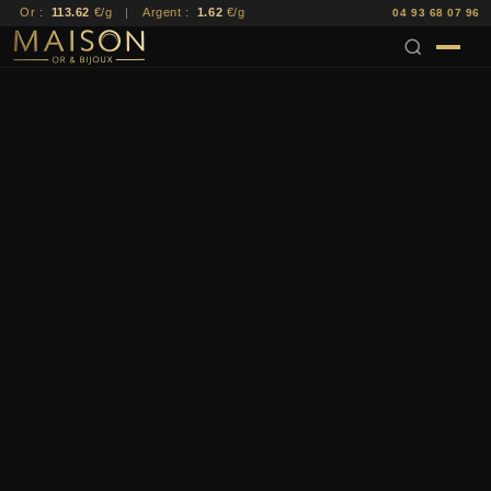
Or :
113.62
€/g
|
Argent :
1.62
€/g
04 93 68 07 96