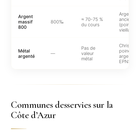
Argenteri
Argent
≈ 70-75 %
ancienne
massif
800‰
du cours
(poinçon
800
vieillard)
Christofle
Pas de
Métal
poinçonn
—
valeur
argenté
argent, p
métal
EPNS
Communes desservies sur la
Côte d’Azur