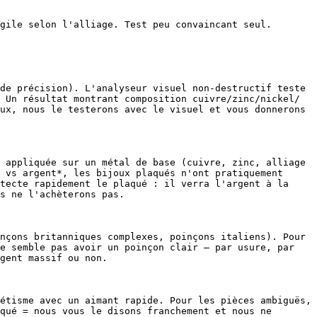
gile selon l'alliage. Test peu convaincant seul.

de précision). L'analyseur visuel non-destructif teste 
 Un résultat montrant composition cuivre/zinc/nickel/
ux, nous le testerons avec le visuel et vous donnerons 
 appliquée sur un métal de base (cuivre, zinc, alliage 
 vs argent*, les bijoux plaqués n'ont pratiquement 
tecte rapidement le plaqué : il verra l'argent à la 
s ne l'achèterons pas.

nçons britanniques complexes, poinçons italiens). Pour 
e semble pas avoir un poinçon clair — par usure, par 
gent massif ou non.

étisme avec un aimant rapide. Pour les pièces ambiguës, 
qué = nous vous le disons franchement et nous ne 