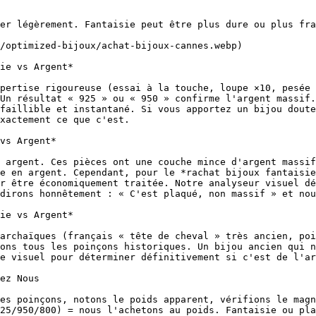
er légèrement. Fantaisie peut être plus dure ou plus fra
/optimized-bijoux/achat-bijoux-cannes.webp)

ie vs Argent*

pertise rigoureuse (essai à la touche, loupe ×10, pesée 
Un résultat « 925 » ou « 950 » confirme l'argent massif.
faillible et instantané. Si vous apportez un bijou doute
xactement ce que c'est.

vs Argent*

 argent. Ces pièces ont une couche mince d'argent massif
e en argent. Cependant, pour le *rachat bijoux fantaisie
r être économiquement traitée. Notre analyseur visuel dé
dirons honnêtement : « C'est plaqué, non massif » et nou
ie vs Argent*

archaïques (français « tête de cheval » très ancien, poi
ons tous les poinçons historiques. Un bijou ancien qui n
e visuel pour déterminer définitivement si c'est de l'ar
ez Nous

es poinçons, notons le poids apparent, vérifions le magn
25/950/800) = nous l'achetons au poids. Fantaisie ou pla