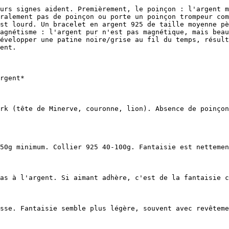
urs signes aident. Premièrement, le poinçon : l'argent m
ralement pas de poinçon ou porte un poinçon trompeur com
st lourd. Un bracelet en argent 925 de taille moyenne pè
agnétisme : l'argent pur n'est pas magnétique, mais beau
évelopper une patine noire/grise au fil du temps, résult
ent.

rgent*

rk (tête de Minerve, couronne, lion). Absence de poinçon
50g minimum. Collier 925 40-100g. Fantaisie est nettemen
as à l'argent. Si aimant adhère, c'est de la fantaisie c
sse. Fantaisie semble plus légère, souvent avec revêteme