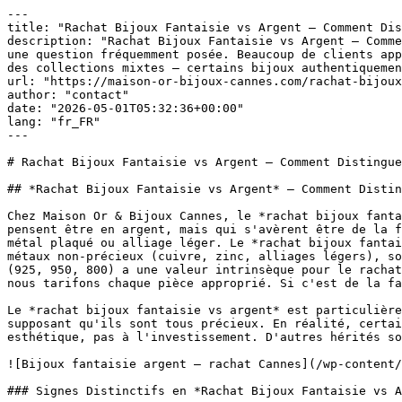
---

title: "Rachat Bijoux Fantaisie vs Argent — Comment Dis
description: "Rachat Bijoux Fantaisie vs Argent — Comme
une question fréquemment posée. Beaucoup de clients app
des collections mixtes — certains bijoux authentiquemen
url: "https://maison-or-bijoux-cannes.com/rachat-bijoux
author: "contact"

date: "2026-05-01T05:32:36+00:00"

lang: "fr_FR"

---

# Rachat Bijoux Fantaisie vs Argent — Comment Distingue
## *Rachat Bijoux Fantaisie vs Argent* — Comment Distin
Chez Maison Or & Bijoux Cannes, le *rachat bijoux fanta
pensent être en argent, mais qui s'avèrent être de la f
métal plaqué ou alliage léger. Le *rachat bijoux fantai
métaux non-précieux (cuivre, zinc, alliages légers), so
(925, 950, 800) a une valeur intrinsèque pour le rachat
nous tarifons chaque pièce approprié. Si c'est de la fa
Le *rachat bijoux fantaisie vs argent* est particulière
supposant qu'ils sont tous précieux. En réalité, certai
esthétique, pas à l'investissement. D'autres hérités so
![Bijoux fantaisie argent — rachat Cannes](/wp-content/
### Signes Distinctifs en *Rachat Bijoux Fantaisie vs A