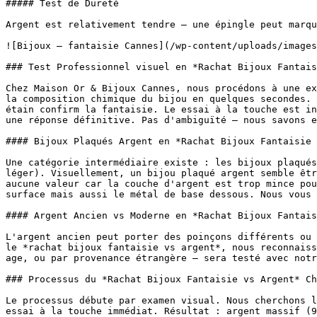
##### Test de Dureté

Argent est relativement tendre — une épingle peut marqu
![Bijoux — fantaisie Cannes](/wp-content/uploads/images
### Test Professionnel visuel en *Rachat Bijoux Fantais
Chez Maison Or & Bijoux Cannes, nous procédons à une ex
la composition chimique du bijou en quelques secondes. 
étain confirm la fantaisie. Le essai à la touche est in
une réponse définitive. Pas d'ambiguïté — nous savons e
#### Bijoux Plaqués Argent en *Rachat Bijoux Fantaisie 
Une catégorie intermédiaire existe : les bijoux plaqués
léger). Visuellement, un bijou plaqué argent semble êtr
aucune valeur car la couche d'argent est trop mince pou
surface mais aussi le métal de base dessous. Nous vous 
#### Argent Ancien vs Moderne en *Rachat Bijoux Fantais
L'argent ancien peut porter des poinçons différents ou 
le *rachat bijoux fantaisie vs argent*, nous reconnaiss
age, ou par provenance étrangère — sera testé avec notr
### Processus du *Rachat Bijoux Fantaisie vs Argent* Ch
Le processus débute par examen visual. Nous cherchons l
essai à la touche immédiat. Résultat : argent massif (9