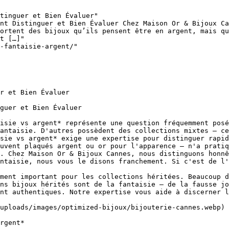
tinguer et Bien Évaluer"

nt Distinguer et Bien Évaluer Chez Maison Or & Bijoux Ca
ortent des bijoux qu’ils pensent être en argent, mais qu
t […]"

-fantaisie-argent/"

r et Bien Évaluer

guer et Bien Évaluer

isie vs argent* représente une question fréquemment posé
antaisie. D'autres possèdent des collections mixtes — ce
sie vs argent* exige une expertise pour distinguer rapid
uvent plaqués argent ou or pour l'apparence — n'a pratiq
. Chez Maison Or & Bijoux Cannes, nous distinguons honnê
ntaisie, nous vous le disons franchement. Si c'est de l'
ment important pour les collections héritées. Beaucoup d
ns bijoux hérités sont de la fantaisie — de la fausse jo
nt authentiques. Notre expertise vous aide à discerner l
uploads/images/optimized-bijoux/bijouterie-cannes.webp)

rgent*
