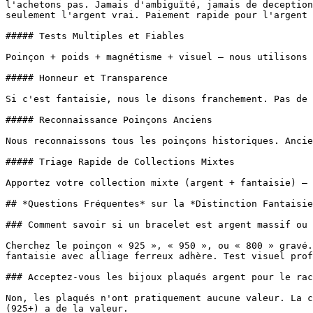
l'achetons pas. Jamais d'ambiguïté, jamais de deception
seulement l'argent vrai. Paiement rapide pour l'argent 
##### Tests Multiples et Fiables

Poinçon + poids + magnétisme + visuel — nous utilisons 
##### Honneur et Transparence

Si c'est fantaisie, nous le disons franchement. Pas de 
##### Reconnaissance Poinçons Anciens

Nous reconnaissons tous les poinçons historiques. Ancie
##### Triage Rapide de Collections Mixtes

Apportez votre collection mixte (argent + fantaisie) — 
## *Questions Fréquentes* sur la *Distinction Fantaisie
### Comment savoir si un bracelet est argent massif ou 
Cherchez le poinçon « 925 », « 950 », ou « 800 » gravé.
fantaisie avec alliage ferreux adhère. Test visuel prof
### Acceptez-vous les bijoux plaqués argent pour le rac
Non, les plaqués n'ont pratiquement aucune valeur. La c
(925+) a de la valeur.
