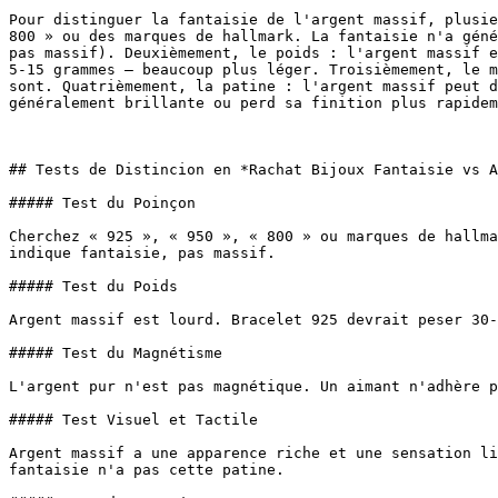
Pour distinguer la fantaisie de l'argent massif, plusie
800 » ou des marques de hallmark. La fantaisie n'a géné
pas massif). Deuxièmement, le poids : l'argent massif e
5-15 grammes — beaucoup plus léger. Troisièmement, le m
sont. Quatrièmement, la patine : l'argent massif peut d
généralement brillante ou perd sa finition plus rapidem
## Tests de Distincion en *Rachat Bijoux Fantaisie vs A
##### Test du Poinçon

Cherchez « 925 », « 950 », « 800 » ou marques de hallma
indique fantaisie, pas massif.

##### Test du Poids

Argent massif est lourd. Bracelet 925 devrait peser 30-
##### Test du Magnétisme

L'argent pur n'est pas magnétique. Un aimant n'adhère p
##### Test Visuel et Tactile

Argent massif a une apparence riche et une sensation li
fantaisie n'a pas cette patine.
