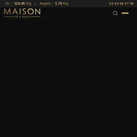
Or :
119.45
€/g
|
Argent :
1.75
€/g
04 93 68 07 96