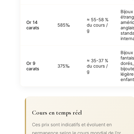
Bijoux
étrang
≈ 55-58 %
Or 14
améric
585‰
du cours /
carats
anglai
g
stand
intern
Bijoux
fantai
≈ 35-37 %
Or 9
dorés,
375‰
du cours /
carats
bijoute
g
légère
enfan
Cours en temps réel
Ces prix sont indicatifs et évoluent en
permanence selon le cours mondial de l’or.