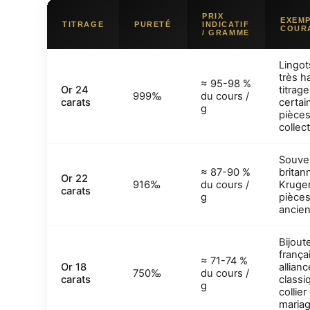
PRIX
EXEM
TITRAGE
PURETÉ
INDICATIF
COUR
/ GRAMME
Lingot
très h
≈ 95-98 %
Or 24
titrage
999‰
du cours /
carats
certai
g
pièce
collec
Souve
≈ 87-90 %
britan
Or 22
916‰
du cours /
Kruge
carats
g
pièce
ancie
Bijout
frança
≈ 71-74 %
Or 18
allianc
750‰
du cours /
carats
classi
g
collier
maria