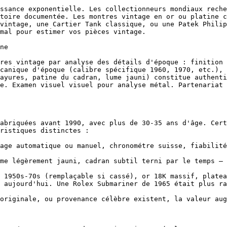
ssance exponentielle. Les collectionneurs mondiaux reche
toire documentée. Les montres vintage en or ou platine c
vintage, une Cartier Tank classique, ou une Patek Philip
mal pour estimer vos pièces vintage.

ne

res vintage par analyse des détails d'époque : finition 
canique d'époque (calibre spécifique 1960, 1970, etc.), 
ayures, patine du cadran, lume jauni) constitue authenti
e. Examen visuel visuel pour analyse métal. Partenariat 
abriquées avant 1990, avec plus de 30-35 ans d'âge. Cert
ristiques distinctes :

age automatique ou manuel, chronométre suisse, fiabilité
me légèrement jauni, cadran subtil terni par le temps — 
 1950s-70s (remplaçable si cassé), or 18K massif, platea
 aujourd'hui. Une Rolex Submariner de 1965 était plus ra
originale, ou provenance célèbre existent, la valeur aug