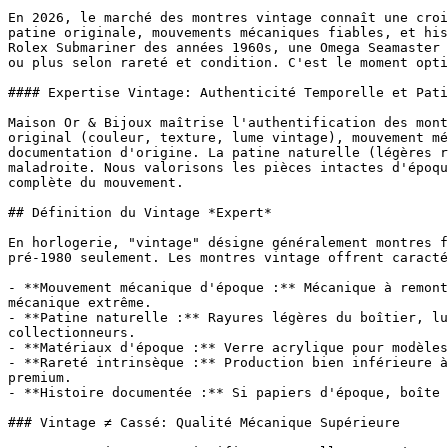
En 2026, le marché des montres vintage connaît une croi
patine originale, mouvements mécaniques fiables, et his
Rolex Submariner des années 1960s, une Omega Seamaster 
ou plus selon rareté et condition. C'est le moment opti
#### Expertise Vintage: Authenticité Temporelle et Pati
Maison Or & Bijoux maîtrise l'authentification des mont
original (couleur, texture, lume vintage), mouvement mé
documentation d'origine. La patine naturelle (légères r
maladroite. Nous valorisons les pièces intactes d'époqu
complète du mouvement.

## Définition du Vintage *Expert*

En horlogerie, "vintage" désigne généralement montres f
pré-1980 seulement. Les montres vintage offrent caracté
- **Mouvement mécanique d'époque :** Mécanique à remont
mécanique extrême.

- **Patine naturelle :** Rayures légères du boîtier, lu
collectionneurs.

- **Matériaux d'époque :** Verre acrylique pour modèles
- **Rareté intrinsèque :** Production bien inférieure à
premium.

- **Histoire documentée :** Si papiers d'époque, boîte 
### Vintage ≠ Cassé: Qualité Mécanique Supérieure
