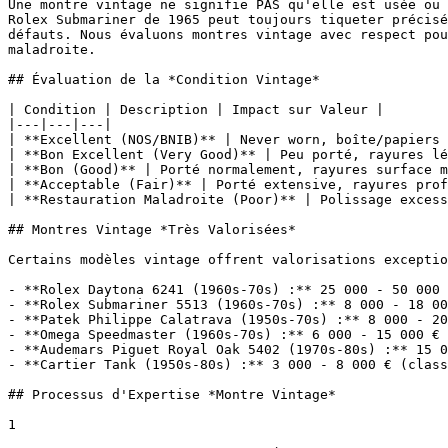
Une montre vintage ne signifie PAS qu'elle est usée ou 
Rolex Submariner de 1965 peut toujours tiqueter précisé
défauts. Nous évaluons montres vintage avec respect pou
maladroite.

## Évaluation de la *Condition Vintage*

| Condition | Description | Impact sur Valeur |

|---|---|---|

| **Excellent (NOS/BNIB)** | Never worn, boîte/papiers 
| **Bon Excellent (Very Good)** | Peu porté, rayures lé
| **Bon (Good)** | Porté normalement, rayures surface m
| **Acceptable (Fair)** | Porté extensive, rayures prof
| **Restauration Maladroite (Poor)** | Polissage excess
## Montres Vintage *Très Valorisées*

Certains modèles vintage offrent valorisations exceptio
- **Rolex Daytona 6241 (1960s-70s) :** 25 000 - 50 000 
- **Rolex Submariner 5513 (1960s-70s) :** 8 000 - 18 00
- **Patek Philippe Calatrava (1950s-70s) :** 8 000 - 20
- **Omega Speedmaster (1960s-70s) :** 6 000 - 15 000 € 
- **Audemars Piguet Royal Oak 5402 (1970s-80s) :** 15 0
- **Cartier Tank (1950s-80s) :** 3 000 - 8 000 € (class
## Processus d'Expertise *Montre Vintage*

1
