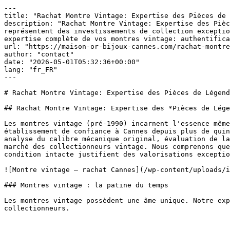
---

title: "Rachat Montre Vintage: Expertise des Pièces de 
description: "Rachat Montre Vintage: Expertise des Pièc
représentent des investissements de collection exceptio
expertise complète de vos montres vintage: authentifica
url: "https://maison-or-bijoux-cannes.com/rachat-montre
author: "contact"

date: "2026-05-01T05:32:36+00:00"

lang: "fr_FR"

---

# Rachat Montre Vintage: Expertise des Pièces de Légend
## Rachat Montre Vintage: Expertise des *Pièces de Lége
Les montres vintage (pré-1990) incarnent l'essence même
établissement de confiance à Cannes depuis plus de quin
analyse du calibre mécanique original, évaluation de la
marché des collectionneurs vintage. Nous comprenons que
condition intacte justifient des valorisations exceptio
![Montre vintage — rachat Cannes](/wp-content/uploads/i
### Montres vintage : la patine du temps

Les montres vintage possèdent une âme unique. Notre exp
collectionneurs.
