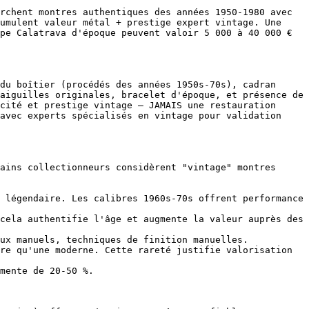
rchent montres authentiques des années 1950-1980 avec 
umulent valeur métal + prestige expert vintage. Une 
pe Calatrava d'époque peuvent valoir 5 000 à 40 000 € 
du boîtier (procédés des années 1950s-70s), cadran 
aiguilles originales, bracelet d'époque, et présence de 
cité et prestige vintage — JAMAIS une restauration 
avec experts spécialisés en vintage pour validation 
ains collectionneurs considèrent "vintage" montres 
 légendaire. Les calibres 1960s-70s offrent performance 
cela authentifie l'âge et augmente la valeur auprès des 
ux manuels, techniques de finition manuelles.

re qu'une moderne. Cette rareté justifie valorisation 
mente de 20-50 %.
