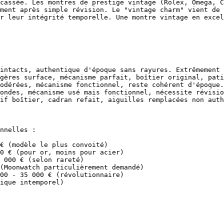
cassée. Les montres de prestige vintage (Rolex, Omega, C
ment après simple révision. Le "vintage charm" vient de 
r leur intégrité temporelle. Une montre vintage en excel
intacts, authentique d'époque sans rayures. Extrêmement 
gères surface, mécanisme parfait, boîtier original, pati
odérées, mécanisme fonctionnel, reste cohérent d'époque.
ondes, mécanisme usé mais fonctionnel, nécessite révisio
if boîtier, cadran refait, aiguilles remplacées non auth
nnelles :

€ (modèle le plus convoité)

0 € (pour or, moins pour acier)

 000 € (selon rareté)

(Moonwatch particulièrement demandé)

00 - 35 000 € (révolutionnaire)

ique intemporel)
