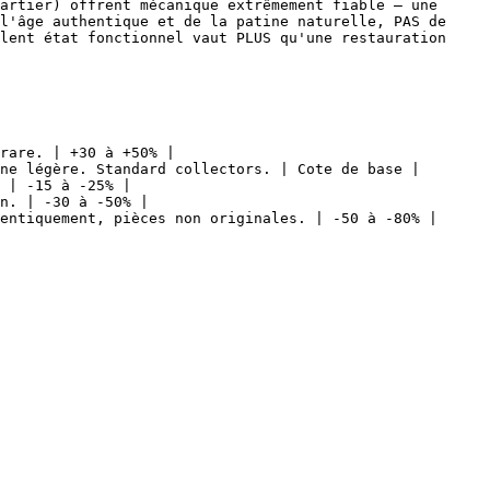
artier) offrent mécanique extrêmement fiable — une 
l'âge authentique et de la patine naturelle, PAS de 
lent état fonctionnel vaut PLUS qu'une restauration 
rare. | +30 à +50% |

ne légère. Standard collectors. | Cote de base |

 | -15 à -25% |

n. | -30 à -50% |

entiquement, pièces non originales. | -50 à -80% |
