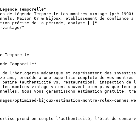
Légende Temporelle"

es de Légende Temporelle Les montres vintage (pré-1990) 
nnels. Maison Or & Bijoux, établissement de confiance à 
tion précise de la période, analyse […]"

-vintage/"

e Temporelle

nde Temporelle*

 de l'horlogerie mécanique et représentent des investiss
ze ans, procède à une expertise complète de vos montres 
 patine (authenticité vs. restauration), inspection de l
 les montres vintage valent souvent bien plus que leur p
nnelles. Nous vous garantissons estimation gratuite, tra
mages/optimized-bijoux/estimation-montre-rolex-cannes.we
ertise prend en compte l'authenticité, l'état de conserv