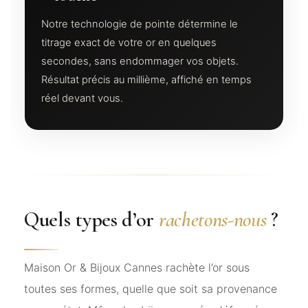
Notre technologie de pointe détermine le
titrage exact de votre or en quelques
secondes, sans endommager vos objets.
Résultat précis au millième, affiché en temps
réel devant vous.
Quels types d’or
rachetons-nous
?
Maison Or & Bijoux Cannes rachète l’or sous
toutes ses formes, quelle que soit sa provenance