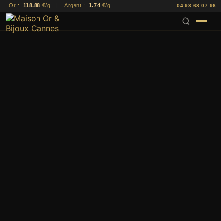
Or :
118.88
€/g
|
Argent :
1.74
€/g
04 93 68 07 96