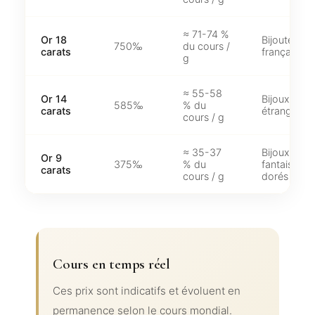
≈ 71-74 %
Or 18
Bijouterie
750‰
du cours /
carats
française
g
≈ 55-58
Or 14
Bijoux
585‰
% du
carats
étrangers
cours / g
≈ 35-37
Bijoux
Or 9
375‰
% du
fantaisie
carats
cours / g
dorés
Cours en temps réel
Ces prix sont indicatifs et évoluent en
permanence selon le cours mondial.