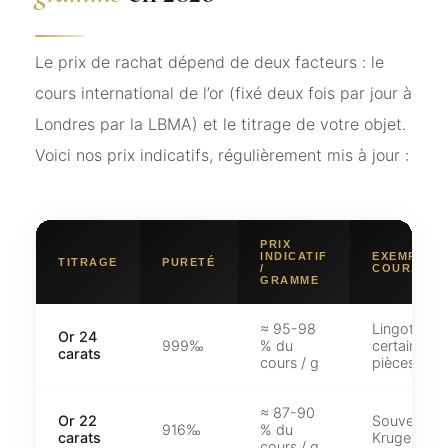
Le prix de rachat dépend de deux facteurs : le
cours international de l’or (fixé deux fois par jour à
Londres par la LBMA) et le titrage de votre objet.
Voici nos prix indicatifs, régulièrement mis à jour :
PRIX
INDICATIF
EXEMPLES
TITRAGE
PURETÉ
/
COURANTS
GRAMME
≈ 95-98
Lingots,
Or 24
999‰
% du
certaines
carats
cours / g
pièces
≈ 87-90
Or 22
Souverains
916‰
% du
carats
Krugerrand
cours / g