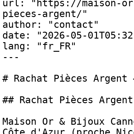
url: "https://maison-or
pieces-argent/"

author: "contact"

date: "2026-05-01T05:32
lang: "fr_FR"

---

# Rachat Pièces Argent 
## Rachat Pièces Argent
Maison Or & Bijoux Cann
Côte d'Azur (proche Nic