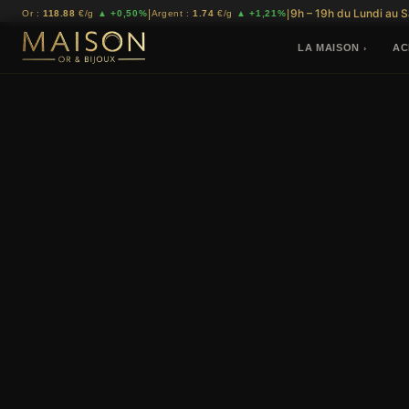
9h – 19h du Lundi au 
|
|
Or :
118.88
€/g
▲ +0,50%
Argent :
1.74
€/g
▲ +1,21%
LA MAISON
AC
›