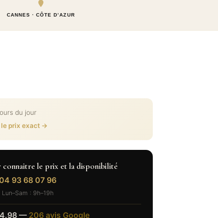
CANNES · CÔTE D’AZUR
cours du jour
 le prix exact →
onnaitre le prix et la disponibilité
04 93 68 07 96
Lun–Sam : 9h–19h
4.98 —
206 avis Google