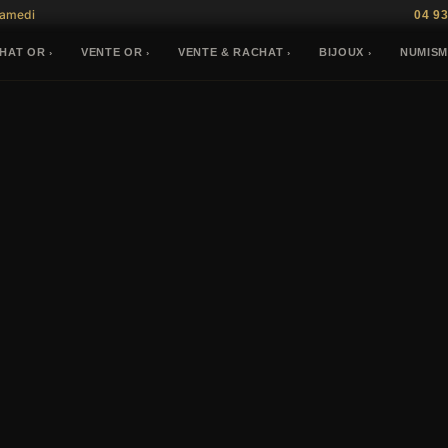
Samedi
04 93
HAT OR
VENTE OR
VENTE & RACHAT
BIJOUX
NUMISM
›
›
›
›