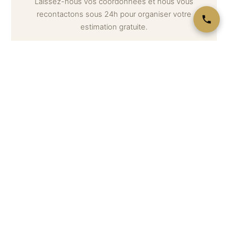
Laissez-nous vos coordonnées et nous vous
recontactons sous 24h pour organiser votre
estimation gratuite.
Votre nom *
Téléphone *
Email
Message (optionnel) — décrivez ce que vous souhaitez
estimer