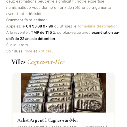
deux estimations peut être significatif : notre expertise
numismatique vous donne un prix de référence argumenté
avant toute décision.
Comment faire estimer
Appelez le
04 93 68 07 96
ou utilisez le
formulaire d’estimation
.
À la revente :
TMP de 11,5 %
ou plus-value avec
exonération au-
delà de 22 ans de détention
.
Sur le littoral
Voir aussi
Nice
et
Antibes
.
Villes
Cagnes-sur-Mer
Achat Argent à Cagnes-sur-Mer