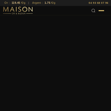
Or :
119.45
€/g
|
Argent :
1.75
€/g
04 93 68 07 96