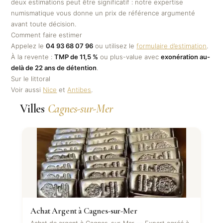
deux estimations peut être significatif : notre expertise
numismatique vous donne un prix de référence argumenté
avant toute décision.
Comment faire estimer
Appelez le
04 93 68 07 96
ou utilisez le
formulaire d’estimation
.
À la revente :
TMP de 11,5 %
ou plus-value avec
exonération au-
delà de 22 ans de détention
.
Sur le littoral
Voir aussi
Nice
et
Antibes
.
Villes
Cagnes-sur-Mer
Achat Argent à Cagnes-sur-Mer