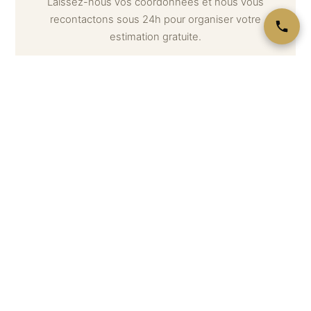
Laissez-nous vos coordonnées et nous vous
recontactons sous 24h pour organiser votre
estimation gratuite.
Votre nom *
Téléphone *
Email
Message (optionnel) — décrivez ce que vous souhaitez
estimer