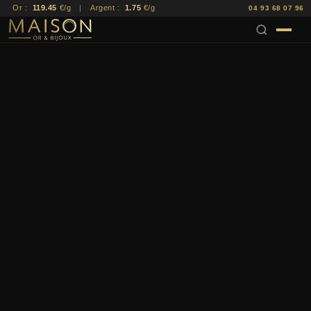
Or :
119.45
€/g
|
Argent :
1.75
€/g
04 93 68 07 96