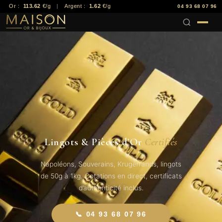
Or :
113.62
€/g
|
Argent :
1.62
€/g
04 93 68 07 96
Lingots & Pièces d’Or
Certifiés
Napoléons, Souverains, Krugerrands, lingots
de 50g à 1kg. Cotations en direct, certificats
d’authenticité inclus.
📞 04 93 68 07 96