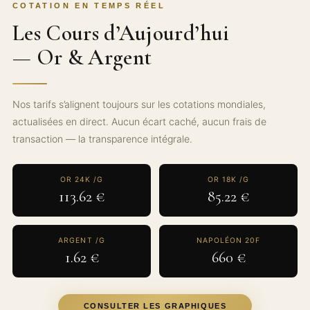
COTATION EN TEMPS RÉEL
Les Cours d’Aujourd’hui
— Or & Argent
Nos tarifs s’alignent toujours sur les cotations mondiales,
actualisées en direct. Aucun écart caché, aucun frais de
transaction — la transparence intégrale.
OR 24K /G
OR 18K /G
113.62 €
85.22 €
ARGENT /G
NAPOLÉON 20F
1.62 €
660 €
CONSULTER LES GRAPHIQUES