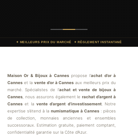
✦ MEILLEURS PRIX DU MARCHÉ
✦ RÈGLEMENT INSTANTANÉ
Maison Or & Bijoux à Cannes
propose l’
achat d’or à
Cannes
et la
vente d’or à Cannes
aux meilleurs prix du
marché. Spécialistes de l’
achat et vente de bijoux à
Cannes
, nous assurons également le
rachat d’argent à
Cannes
et la
vente d’argent d’investissement
. Notre
expertise s’étend à la
numismatique à Cannes
: pièces
de collection, monnaies anciennes et ensembles
successoraux. Estimation gratuite, paiement comptant,
confidentialité garantie sur la Côte d’Azur.