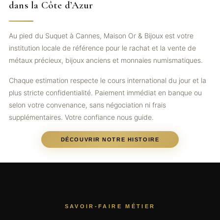
dans la Côte d’Azur
Au pied du Suquet à Cannes, Maison Or & Bijoux est votre
institution locale de référence pour le rachat et la vente de
métaux précieux, bijoux anciens et monnaies numismatiques.
Chaque estimation respecte le cours international du jour et la
plus stricte confidentialité. Paiement immédiat en banque ou
selon votre convenance, sans négociation ni frais
supplémentaires. Votre confiance nous guide.
DÉCOUVRIR NOTRE HISTOIRE
SAVOIR-FAIRE MÉTIER