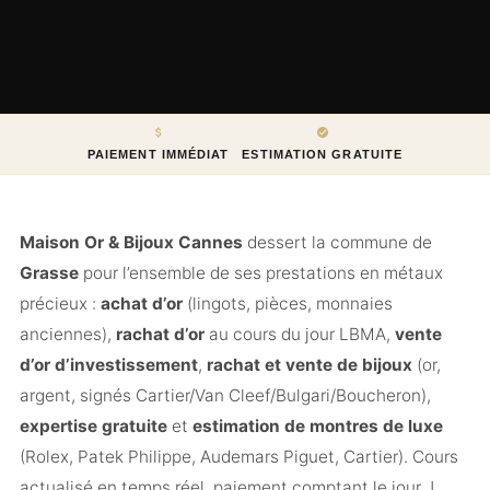
PAIEMENT IMMÉDIAT
ESTIMATION GRATUITE
Maison Or & Bijoux Cannes
dessert la commune de
Grasse
pour l’ensemble de ses prestations en métaux
précieux :
achat d’or
(lingots, pièces, monnaies
anciennes),
rachat d’or
au cours du jour LBMA,
vente
d’or d’investissement
,
rachat et vente de bijoux
(or,
argent, signés Cartier/Van Cleef/Bulgari/Boucheron),
expertise gratuite
et
estimation de montres de luxe
(Rolex, Patek Philippe, Audemars Piguet, Cartier). Cours
actualisé en temps réel, paiement comptant le jour J,