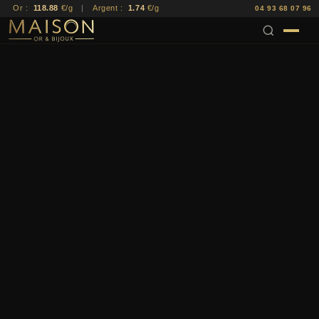
Or :
118.88
€/g
|
Argent :
1.74
€/g
04 93 68 07 96