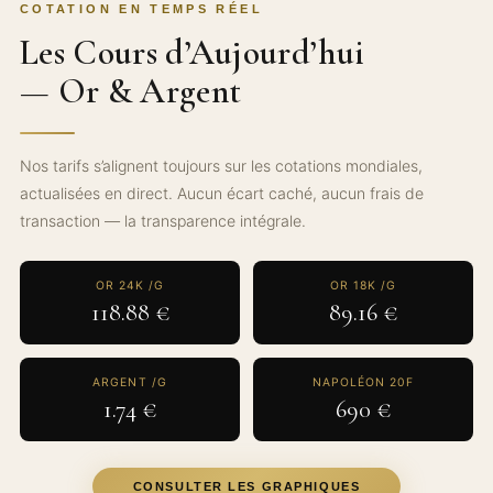
COTATION EN TEMPS RÉEL
Les Cours d’Aujourd’hui
— Or & Argent
Nos tarifs s’alignent toujours sur les cotations mondiales,
actualisées en direct. Aucun écart caché, aucun frais de
transaction — la transparence intégrale.
OR 24K /G
OR 18K /G
118.88 €
89.16 €
ARGENT /G
NAPOLÉON 20F
1.74 €
690 €
CONSULTER LES GRAPHIQUES