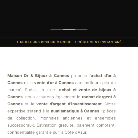
✦ MEILLEURS PRIX DU MARCHÉ
✦ RÈGLEMENT INSTANTANÉ
Maison Or & Bijoux à Cannes
propose l’
achat d’or à
Cannes
et la
vente d’or à Cannes
aux meilleurs prix du
marché. Spécialistes de l’
achat et vente de bijoux à
Cannes
, nous assurons également le
rachat d’argent à
Cannes
et la
vente d’argent d’investissement
. Notre
expertise s’étend à la
numismatique à Cannes
: pièces
de collection, monnaies anciennes et ensembles
successoraux. Estimation gratuite, paiement comptant,
confidentialité garantie sur la Côte d’Azur.