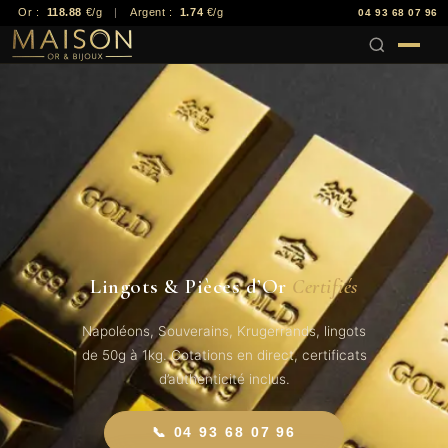
Or :
118.88
€/g
|
Argent :
1.74
€/g
04 93 68 07 96
Lingots & Pièces d’Or
Certifiés
Napoléons, Souverains, Krugerrands, lingots
de 50g à 1kg. Cotations en direct, certificats
d’authenticité inclus.
📞 04 93 68 07 96