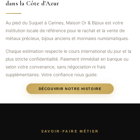
dans la Côte d’Azur
Au pied du Suquet à Cannes, Maison Or & Bijoux est votre
institution locale de référence pour le rachat et la vente de
métaux précieux, bijoux anciens et monnaies numismatiques.
Chaque estimation respecte le cours international du jour et la
plus stricte confidentialité. Paiement immédiat en banque ou
selon votre convenance, sans négociation ni frais
supplémentaires. Votre confiance nous guide.
DÉCOUVRIR NOTRE HISTOIRE
SAVOIR-FAIRE MÉTIER