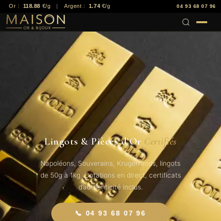
Or :
118.88
€/g
|
Argent :
1.74
€/g
04 93 68 07 96
Lingots & Pièces d’Or
Certifiés
Napoléons, Souverains, Krugerrands, lingots
de 50g à 1kg. Cotations en direct, certificats
d’authenticité inclus.
📞 04 93 68 07 96