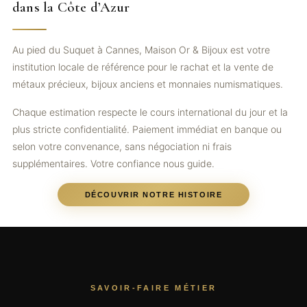
dans la Côte d’Azur
Au pied du Suquet à Cannes, Maison Or & Bijoux est votre
institution locale de référence pour le rachat et la vente de
métaux précieux, bijoux anciens et monnaies numismatiques.
Chaque estimation respecte le cours international du jour et la
plus stricte confidentialité. Paiement immédiat en banque ou
selon votre convenance, sans négociation ni frais
supplémentaires. Votre confiance nous guide.
DÉCOUVRIR NOTRE HISTOIRE
SAVOIR-FAIRE MÉTIER