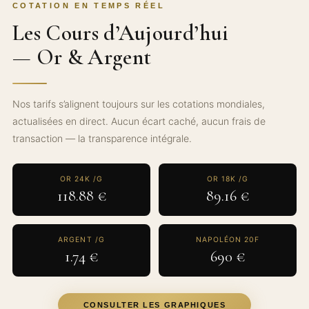
COTATION EN TEMPS RÉEL
Les Cours d’Aujourd’hui
— Or & Argent
Nos tarifs s’alignent toujours sur les cotations mondiales,
actualisées en direct. Aucun écart caché, aucun frais de
transaction — la transparence intégrale.
OR 24K /G
OR 18K /G
118.88 €
89.16 €
ARGENT /G
NAPOLÉON 20F
1.74 €
690 €
CONSULTER LES GRAPHIQUES