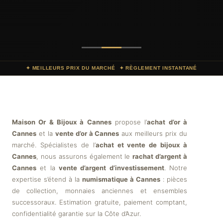
✦ MEILLEURS PRIX DU MARCHÉ
✦ RÈGLEMENT INSTANTANÉ
Maison Or & Bijoux à Cannes
propose l’
achat d’or à
Cannes
et la
vente d’or à Cannes
aux meilleurs prix du
marché. Spécialistes de l’
achat et vente de bijoux à
Cannes
, nous assurons également le
rachat d’argent à
Cannes
et la
vente d’argent d’investissement
. Notre
expertise s’étend à la
numismatique à Cannes
: pièces
de collection, monnaies anciennes et ensembles
successoraux. Estimation gratuite, paiement comptant,
confidentialité garantie sur la Côte d’Azur.