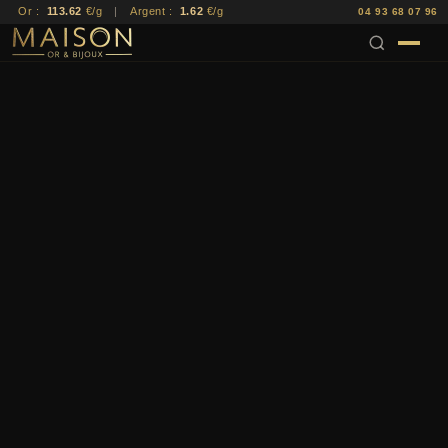
Or :
113.62
€/g
|
Argent :
1.62
€/g
04 93 68 07 96