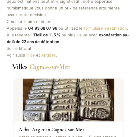
deux estimations peut être significatif : notre expertise
numismatique vous donne un prix de référence argumenté
avant toute décision.
Comment faire estimer
Appelez le
04 93 68 07 96
ou utilisez le
formulaire d’estimation
.
À la revente :
TMP de 11,5 %
ou plus-value avec
exonération au-
delà de 22 ans de détention
.
Sur le littoral
Voir aussi
Nice
et
Antibes
.
Villes
Cagnes-sur-Mer
Achat Argent à Cagnes-sur-Mer