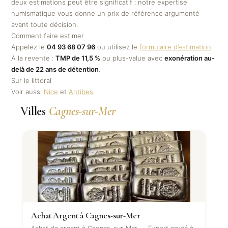
deux estimations peut être significatif : notre expertise
numismatique vous donne un prix de référence argumenté
avant toute décision.
Comment faire estimer
Appelez le
04 93 68 07 96
ou utilisez le
formulaire d’estimation
.
À la revente :
TMP de 11,5 %
ou plus-value avec
exonération au-
delà de 22 ans de détention
.
Sur le littoral
Voir aussi
Nice
et
Antibes
.
Villes
Cagnes-sur-Mer
Achat Argent à Cagnes-sur-Mer