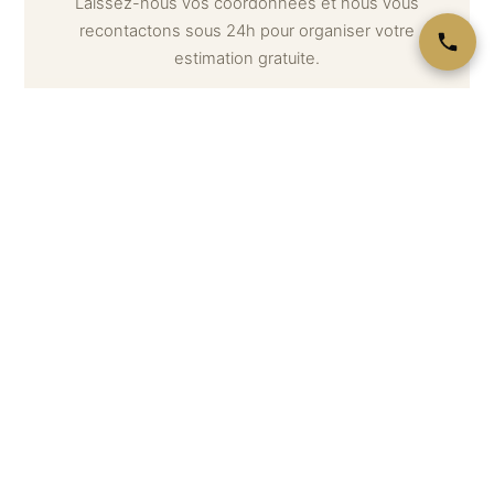
Laissez-nous vos coordonnées et nous vous
recontactons sous 24h pour organiser votre
estimation gratuite.
Votre nom *
Téléphone *
Email
Message (optionnel) — décrivez ce que vous souhaitez
estimer