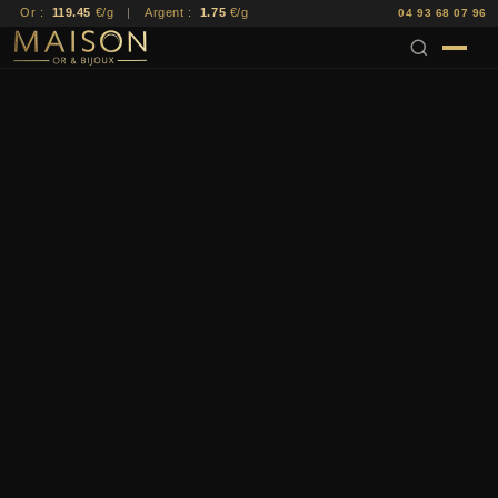
Or :
119.45
€/g
|
Argent :
1.75
€/g
04 93 68 07 96