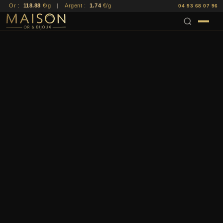
Or :
118.88
€/g
|
Argent :
1.74
€/g
04 93 68 07 96