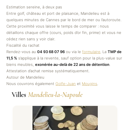
Estimation sereine, à deux pas
Entre golf, château et port de plaisance, Mandelieu est à
quelques minutes de Cannes par le bord de mer ou l’autoroute.
Cette proximité vous laisse le temps de comparer : nous
détaillons chaque offre (cours, poids d’or fin, prime) et vous ne
cédez rien sans y voir clair.
Fiscalité du rachat
Rendez-vous au
04 93 68 07 96
ou via le
formulaire
. La
TMP de
11,5 %
s’applique à la revente, sauf option pour la plus-value sur
biens meubles,
exonérée au-delà de 22 ans de détention
.
Attestation d’achat remise systématiquement.
Autour de Mandelieu
Nous couvrons également
Golfe-Juan
et
Mougins
.
Villes
Mandelieu-la-Napoule