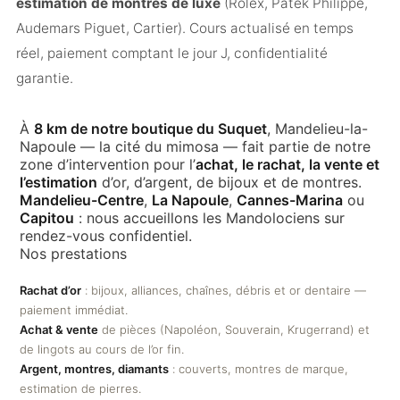
estimation de montres de luxe
(Rolex, Patek Philippe,
Audemars Piguet, Cartier). Cours actualisé en temps
réel, paiement comptant le jour J, confidentialité
garantie.
À
8 km de notre boutique du Suquet
, Mandelieu-la-
Napoule — la cité du mimosa — fait partie de notre
zone d’intervention pour l’
achat, le rachat, la vente et
l’estimation
d’or, d’argent, de bijoux et de montres.
Mandelieu-Centre
,
La Napoule
,
Cannes-Marina
ou
Capitou
: nous accueillons les Mandolociens sur
rendez-vous confidentiel.
Nos prestations
Rachat d’or
: bijoux, alliances, chaînes, débris et or dentaire —
paiement immédiat.
Achat & vente
de pièces (Napoléon, Souverain, Krugerrand) et
de lingots au cours de l’or fin.
Argent, montres, diamants
: couverts, montres de marque,
estimation de pierres.