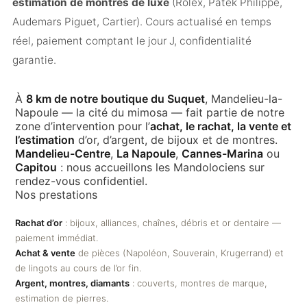
estimation de montres de luxe
(Rolex, Patek Philippe,
Audemars Piguet, Cartier). Cours actualisé en temps
réel, paiement comptant le jour J, confidentialité
garantie.
À
8 km de notre boutique du Suquet
, Mandelieu-la-
Napoule — la cité du mimosa — fait partie de notre
zone d’intervention pour l’
achat, le rachat, la vente et
l’estimation
d’or, d’argent, de bijoux et de montres.
Mandelieu-Centre
,
La Napoule
,
Cannes-Marina
ou
Capitou
: nous accueillons les Mandolociens sur
rendez-vous confidentiel.
Nos prestations
Rachat d’or
: bijoux, alliances, chaînes, débris et or dentaire —
paiement immédiat.
Achat & vente
de pièces (Napoléon, Souverain, Krugerrand) et
de lingots au cours de l’or fin.
Argent, montres, diamants
: couverts, montres de marque,
estimation de pierres.