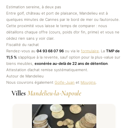
Estimation sereine, à deux pas
Entre golf, château et port de plaisance, Mandelieu est à
quelques minutes de Cannes par le bord de mer ou l’autoroute.
Cette proximité vous laisse le temps de comparer : nous
détaillons chaque offre (cours, poids d’or fin, prime) et vous ne
cédez rien sans y voir clair.
Fiscalité du rachat
Rendez-vous au
04 93 68 07 96
ou via le
formulaire
. La
TMP de
11,5 %
s’applique à la revente, sauf option pour la plus-value sur
biens meubles,
exonérée au-delà de 22 ans de détention
.
Attestation d’achat remise systématiquement.
Autour de Mandelieu
Nous couvrons également
Golfe-Juan
et
Mougins
.
Villes
Mandelieu-la-Napoule