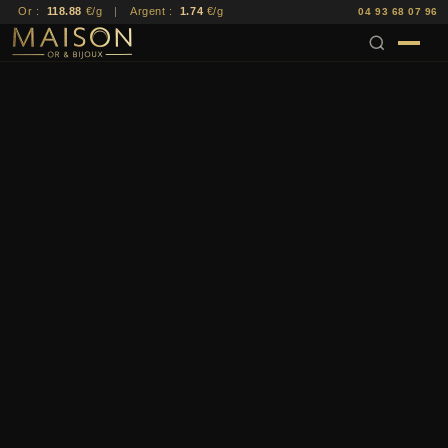
Or :
118.88
€/g
|
Argent :
1.74
€/g
04 93 68 07 96