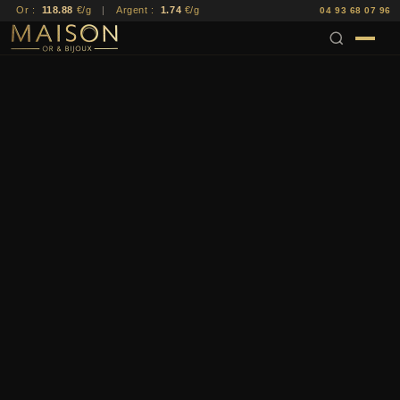
Or :
118.88
€/g
|
Argent :
1.74
€/g
04 93 68 07 96