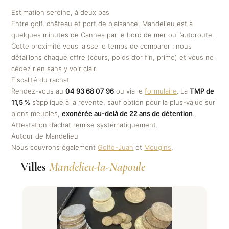
Estimation sereine, à deux pas
Entre golf, château et port de plaisance, Mandelieu est à
quelques minutes de Cannes par le bord de mer ou l’autoroute.
Cette proximité vous laisse le temps de comparer : nous
détaillons chaque offre (cours, poids d’or fin, prime) et vous ne
cédez rien sans y voir clair.
Fiscalité du rachat
Rendez-vous au
04 93 68 07 96
ou via le
formulaire
. La
TMP de
11,5 %
s’applique à la revente, sauf option pour la plus-value sur
biens meubles,
exonérée au-delà de 22 ans de détention
.
Attestation d’achat remise systématiquement.
Autour de Mandelieu
Nous couvrons également
Golfe-Juan
et
Mougins
.
Villes
Mandelieu-la-Napoule