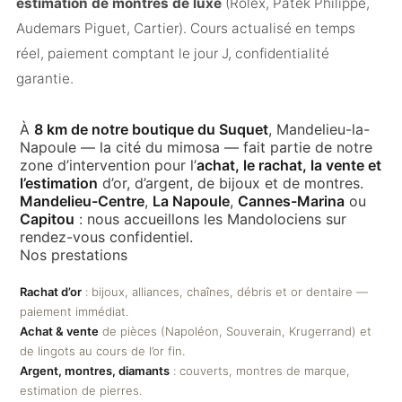
estimation de montres de luxe
(Rolex, Patek Philippe,
Audemars Piguet, Cartier). Cours actualisé en temps
réel, paiement comptant le jour J, confidentialité
garantie.
À
8 km de notre boutique du Suquet
, Mandelieu-la-
Napoule — la cité du mimosa — fait partie de notre
zone d’intervention pour l’
achat, le rachat, la vente et
l’estimation
d’or, d’argent, de bijoux et de montres.
Mandelieu-Centre
,
La Napoule
,
Cannes-Marina
ou
Capitou
: nous accueillons les Mandolociens sur
rendez-vous confidentiel.
Nos prestations
Rachat d’or
: bijoux, alliances, chaînes, débris et or dentaire —
paiement immédiat.
Achat & vente
de pièces (Napoléon, Souverain, Krugerrand) et
de lingots au cours de l’or fin.
Argent, montres, diamants
: couverts, montres de marque,
estimation de pierres.