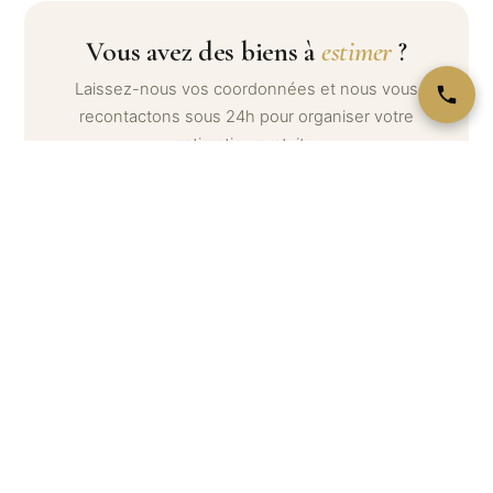
Vous avez des biens à
estimer
?
Laissez-nous vos coordonnées et nous vous
recontactons sous 24h pour organiser votre
estimation gratuite.
Votre nom *
Téléphone *
Email
Message (optionnel) — décrivez ce que vous souhaitez
estimer