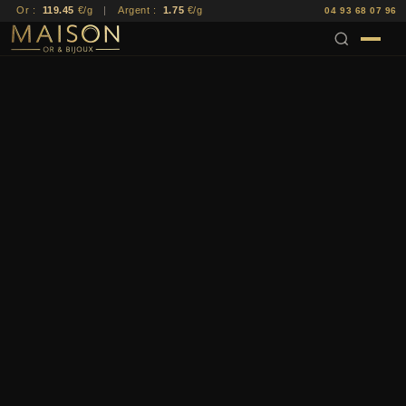
Or :
119.45
€/g
|
Argent :
1.75
€/g
04 93 68 07 96