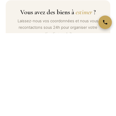
Vous avez des biens à
estimer
?
Laissez-nous vos coordonnées et nous vous
recontactons sous 24h pour organiser votre
estimation gratuite.
Votre nom *
Téléphone *
Email
Message (optionnel) — décrivez ce que vous souhaitez
estimer