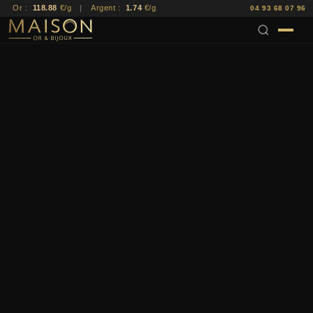
Or :
118.88
€/g
|
Argent :
1.74
€/g
04 93 68 07 96