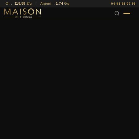
Or :
118.88
€/g
|
Argent :
1.74
€/g
04 93 68 07 96