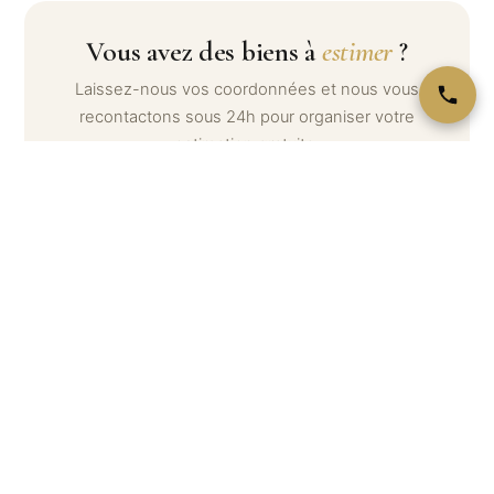
Vous avez des biens à
estimer
?
Laissez-nous vos coordonnées et nous vous
recontactons sous 24h pour organiser votre
estimation gratuite.
Votre nom *
Téléphone *
Email
Message (optionnel) — décrivez ce que vous souhaitez
estimer