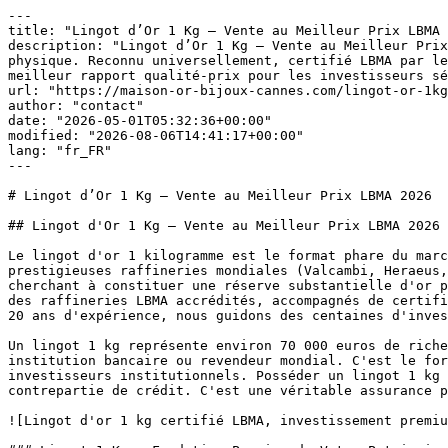
---
title: "Lingot d’Or 1 Kg — Vente au Meilleur Prix LBMA 2026"
description: "Lingot d’Or 1 Kg — Vente au Meilleur Prix LBMA 2026 Le lingot d’or 1 kilogramme est le format phare du marché international d’investissement or physique. Reconnu universellement, certifié LBMA par les plus prestigieuses raffineries mondiales (Valcambi, Heraeus, Geiger, Argor-Heraeus), le lingot 1 kg offre le meilleur rapport qualité-prix pour les investisseurs sérieux cherchant à […]"
url: "https://maison-or-bijoux-cannes.com/lingot-or-1kg/"
author: "contact"
date: "2026-05-01T05:32:36+00:00"
modified: "2026-08-06T14:41:17+00:00"
lang: "fr_FR"
---

# Lingot d’Or 1 Kg — Vente au Meilleur Prix LBMA 2026

## Lingot d'Or 1 Kg — Vente au Meilleur Prix LBMA 2026

Le lingot d'or 1 kilogramme est le format phare du marché international d'investissement or physique. Reconnu universellement, certifié LBMA par les plus prestigieuses raffineries mondiales (Valcambi, Heraeus, Geiger, Argor-Heraeus), le lingot 1 kg offre le meilleur rapport qualité-prix pour les investisseurs sérieux cherchant à constituer une réserve substantielle d'or physique certifié. Chez Maison Or & Bijoux, nous proposons des lingots 1 kg authentiques directement provenant des raffineries LBMA accrédités, accompagnés de certificats d'authentification complets et d'une garantie de rachat au cours du jour LBMA pour tous nos clients. avec 20 ans d'expérience, nous guidons des centaines d'investisseurs dans l'acquisition de lingots 1 kg comme fondation de leur stratégie patrimoniale or.

Un lingot 1 kg représente environ 70 000 euros de richesse concentrée en or pur, tangible, non corrélé aux marchés financiers et universellement accepté par toute institution bancaire ou revendeur mondial. C'est le format d'investissement professionnel, celui utilisé par les banques centrales, les fonds souverains et les investisseurs institutionnels. Posséder un lingot 1 kg signifie que vous déteniez un bien physique de valeur incontestable, sans dépendance vis-à-vis d'aucune contrepartie de crédit. C'est une véritable assurance patrimoine et une protection contre l'inflation persistante 2026.

![Lingot d'or 1 kg certifié LBMA, investissement premium 2026](/wp-content/uploads/images/boutique/marchand-or-cannes.jpg)

### Lingot 1 Kg — Fondation Premium de Votre Patrimoine Or

Le lingot 1 kg LBMA certifié est l'investissement or par excellence pour les patrimoines importants. Avec un poids de 1000 grammes de pureté 999,9‰, scellé dans son emballage d'origine LBMA accompagné d'un certificat d'authentification détaillant numéro série unique, poids exact et pureté, le lingot 1 kg offre traçabilité absolue et acceptabilité universelle. Prime minimale en pourcentage du poids (moins de 1%, environ 750 euros pour un cours spot à 70 euros/gramme), le lingot 1 kg concentre la richesse or dans un format extrêmement efficace pour accumulation et stockage. Chez Maison Or & Bijoux, nos clients professionnels et fortunés choisissent typiquement le lingot 1 kg comme élément central de leur portefeuille or.

 

## Spécifications Techniques — Lingot 1 Kg LBMA Certifié

Un lingot d'or 1 kilogramme certifié LBMA offre les spécifications techniques suivantes : (1) Poids : 1000 grammes ± 0,1g (précision ultrasonique vérifiée) ; (2) Pureté : 999,9‰ (or fin) ou 995‰ (or classique) selon raffinerie ; (3) Numérotation : numéro de série unique enregistré internationalement sur le certificat d'authentification ; (4) Dimensions approximatives : 245mm × 73mm × 13,5mm (varie légèrement selon raffinerie) ; (5) Poids spécifique : densité or 19,3 — le lingot 1 kg est relativement compact, facilement transportable et stockable en coffre bancaire standard ; (6) Raffineries accrédités : Valcambi (Suisse), Heraeus (Allemagne), Geiger (Allemagne), Argor-Heraeus (Suisse), UBS (Suisse).

Chaque lingot provient directement de la raffinerie d'émission dans son emballage scellé d'origine, accompagné d'un certificat d'authentification officiel détaillant toutes les caractéristiques ci-dessus. Ce certificat est reconnu mondialement par toutes les institutions bancaires et revendeurs d'or — il offre une garantie absolue d'authenticité et de pureté. La pureté 999,9‰ signifie que le lingot contient 999,9 grammes d'or fin pour 1000 grammes totaux — une pureté quasi-absolue, identique à celle des pièces d'investissement les plus prestigieuses.

## Prix et Tarification 2026 — Lingot 1 Kg

#### Tarification Transparente — Lingot 1 Kg LBMA 2026

Le prix d'un lingot 1 kg est calculé de manière très simple et transparente :

 | Composante du Prix | Valeur Indicative 2026 |
|---|---|
| Cours Spot Or (LBMA Londres) par gramme | -- €/g |
| Or Fin contenu dans le lingot | 999,9 grammes |
| Valeur Or Pur = Cours × 999,9g | ~69 993 € (estimation) |
| **Prime LBMA (certification, numérotage, assurance transport)** | **~750 €** |
| **PRIX TOTAL LINGOT 1 KG** | **~70 743 €** |

Note : La prime LBMA de 750 euros comprend la certification LBMA officielle, le numérotage unique, l'assurance pendant transport, et la distribution logistique. C'est le coût réel de certification et distribution — c'est l'un des plus faibles primes en pourcentage pour un lingot d'or d'investissement.

## Authentification LBMA — Standard Incontournable Mondial

La certification LBMA (London Bullion Market Association) est le standard incontournable pour l'or d'investissement physique. Chaque lingot 1 kg que nous vendons provient de raffineries LBMA accrédités et porte un certificat d'authentification officiel LBMA détaillant : (1) Numéro de série unique, enregistré internationalement ; (2) Poids exact en grammes vérifié par balance de précision LBMA-approved ; (3) Pureté certifiée (999,9‰ ou 995‰) ; (4) Raffinerie d'émission ; (5) Date de certification ; (6) Signature du représentant officiel LBMA de la raffinerie.

Cette certification offre plusieurs protections majeures : (1) Aucune contrefaçon ne peut passer la vérification LBMA — c'est quasi-impossible d'imiter un lingot LBMA certifié en raison des micro-gravures, des holograms et des marquages distinctifs de chaque raffinerie ; (2) Acceptabilité universelle — toute banque, tout revendeur d'or, tout expert acceptera votre lingot certifié LBMA sans question, car cette certification est reconnue partout dans le monde comme garantie d'authenticité ; (3) Liquidité maximale — vous pouvez revendre votre lingot instantanément auprès de n'importe quel revendeur, dans n'importe quel pays, sans friction administrative ni risque de rejet.

## Traçabilité Complète et Tests à Réception

Chaque lingot 1 kg livré par Maison Or & Bijoux est accompagné d'une traçabilité complète et de tests à réception : (1) Nous réceptionnons le lingot directement de la raffinerie LBMA dans son emballage scellé d'origine ; (2) Nous testons le poids avec balance de précision LBMA-approved (±0,1g) ; (3) Nous testons la pureté avec appareil ultrasonique vérifiant la densité et l'intégrité physique ; (4) Nous photographions le lingot et son certificat d'authentification ; (5) Nous fournissez au client photographies haute résolution et copie numérique du certificat LBMA officiel ; (6) L'assurance de transport couvre vol, perte et dommage jusqu'à livraison chez le client.

Cette traçabilité multiple offre une protection complète : le client reçoit un lingot authentifié, testé, assuré et documenté de manière incontestable. Il n'existe aucune ambiguïté sur l'authenticité du produit reçu.

## Liquidité Garantie et Service de Rachat

Tous nos clients bénéficient d'une garantie de rachat au cours du jour LBMA, sans délai minimum d'attente, pour tout lingot 1 kg acheté chez Maison Or & Bijoux. Si votre situation change — vous avez soudainement un besoin de trésorerie, vous décidez de réaffecter votre patrimoine — vous pouvez apporter votre lingot et nous le rachetons instantanément aux cours LBMA actualisés, sans frais cachés. Les prix de rachat que nous appliquons sont transparents, alignés sur le marché international et sans commission. Un lingot 1 kg acheté 70 000 euros peut être revendu 70 500 euros le mois suivant si le cours de l'or monte — vous capturerez immédiatement cette hausse.

C'est l'avantage fondamental du lingot 1 kg certifié LBMA : contrairement à l'immobilier (vente en 6-12 mois), aux obligations (dépendantes des taux d'intérêt), ou aux actions (dépendantes de la volatilité boursière), le lingot 1 kg LBMA est hautement liquide et peut être revendu en heures au cours marché. Votre investissement n'est jamais "coincé".

## Stockage Sécurisé du Lingot 1 Kg

Une fois reçu, le lingot 1 kg doit être stocké de manière sécurisée. Plusieurs options s'offrent à vous : (1) Coffre bancaire à votre proximité (coût annuel : 100–300 euros selon taille, le lingot 1 kg est très compact et rentre facilement dans un petit coffre) ; (2) Coffre-fort domestique avec assurance spécialisée (coût : 0,5–1% annuel de la valeur) ; (3) Dépositaire tiers accrédité avec assurance complète (coût : 0,5–1% annuel) ; (4) Stockage chez Maison Or & Bijoux avec accès régulier possible sur rendez-vous et assurance incluse.

Pour les investisseurs concernés par la sécurité, nous recommandons un coffre bancaire — c'est le plus sûr, le moins cher (moins de 0,5% annuel) et offre une couverture assurance incluse. Un coffre bancaire de 20×20cm suffît pour stocker 10–15 lingots 1 kg sans problème.

## Allocation Patrimoniale — Lingot 1 Kg dans Votre Portefeuille

Pour les investisseurs patrimonials, le lingot 1 kg représente le « bloc de construction » idéal pour une stratégie or durable. Voici quelques allocations classiques selon profil d'investisseur :

**Investisseur Prudent (Budget 100 000 €) :** Achat initial de 70 000 € en lingots 1 kg (1 lingot 1 kg = 70 000 €) + 30 000 € en pièces historiques (Napoléons). Cette allocation équilibre liquidité immédiate (lingot) et optimisation fiscale long terme (pièces historiques). Après 22 ans, héritiers jouissent d'exonération progressive sur les plus-val