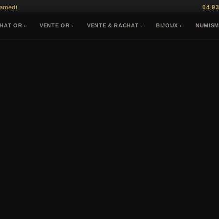
Samedi
04 93
HAT OR
VENTE OR
VENTE & RACHAT
BIJOUX
NUMISM
›
›
›
›