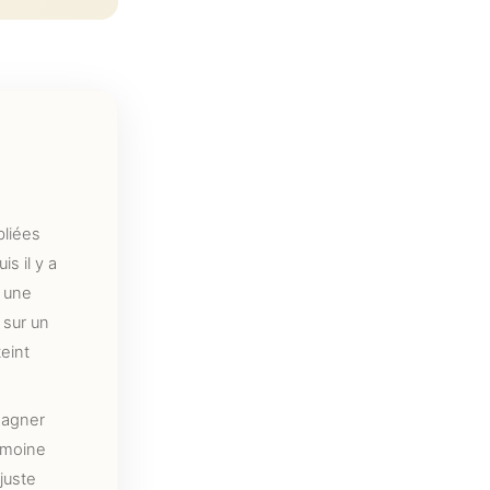
bliées
is il y a
 une
 sur un
teint
pagner
imoine
juste