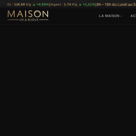
9h – 19h du Lundi au 
|
|
Or :
118.88
€/g
▲ +0,50%
Argent :
1.74
€/g
▲ +1,21%
LA MAISON
AC
›