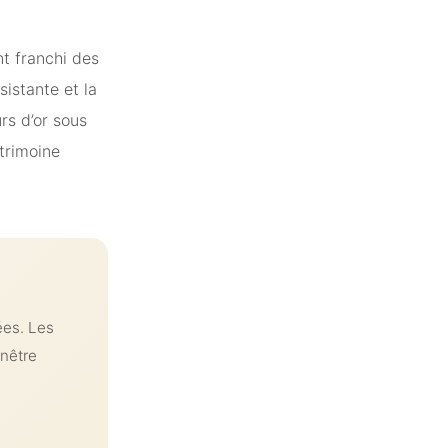
t franchi des
sistante et la
rs d’or sous
atrimoine
ées. Les
enêtre