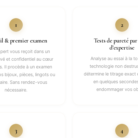
1
2
il & premier examen
Tests de pureté par
d’expertise
pert vous reçoit dans un
Analyse au essai à la 
vé et confidentiel au cœur
technologie non destruc
. Il procède à un examen
détermine le titrage exact 
os bijoux, pièces, lingots ou
en quelques secondes
taire. Sans rendez-vous
endommager vos ob
nécessaire.
3
4