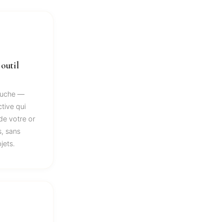
 outil
touche —
tive qui
de votre or
, sans
jets.