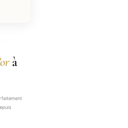
’or
à
arfaitement
epuis