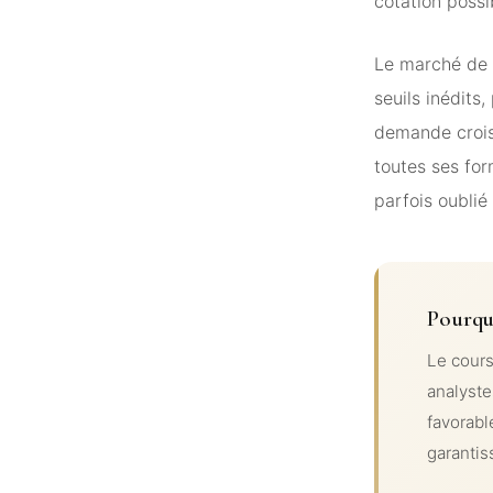
cotation possi
Le marché de 
seuils inédits,
demande croiss
toutes ses for
parfois oublié 
Pourqu
Le cours
analyste
favorabl
garantis