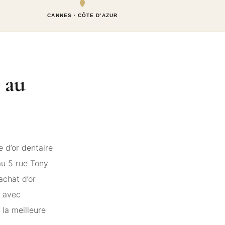
CANNES · CÔTE D’AZUR
e
au
 d’or dentaire
 au 5 rue Tony
achat d’or
e avec
 la meilleure