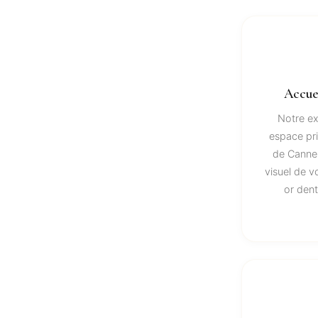
Accue
Notre ex
espace pri
de Cannes
visuel de v
or den