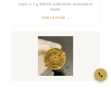
Lingot or 2 g, 999,9‰ scellé blister. Accessible et
liquide.
VOIR LA FICHE →
Lingot Or 2,5 g
Lingot or 2,5 g (≈1/12 oz), 999,9‰ scellé. Format
intermédiaire.
VOIR LA FICHE →