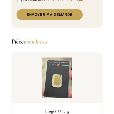
J’accepte la
politique de confidentialité
*
ENVOYER MA DEMANDE
Pièces
similaires
Lingot Or 2 g