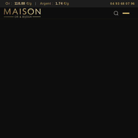
Or :
118.88
€/g
|
Argent :
1.74
€/g
04 93 68 07 96