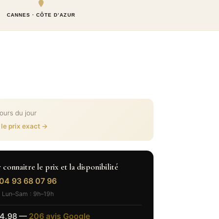
CANNES · CÔTE D’AZUR
cours du jour
 le prix exact →
onnaitre le prix et la disponibilité
04 93 68 07 96
Lun–Sam : 9h–19h
4.98 —
206 avis Google