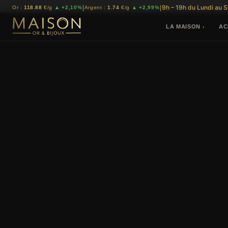
9h – 19h du Lundi au 
|
|
Or :
118.88
€/g
▲ +2,10%
Argent :
1.74
€/g
▲ +2,99%
LA MAISON
AC
›