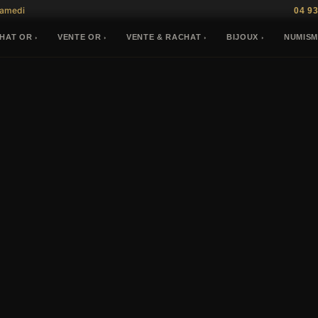
Samedi
04 93
HAT OR
VENTE OR
VENTE & RACHAT
BIJOUX
NUMISM
›
›
›
›