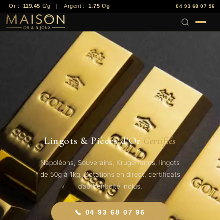
Or :
119.45
€/g
|
Argent :
1.75
€/g
04 93 68 07 96
Lingots & Pièces d’Or
Certifiés
Napoléons, Souverains, Krugerrands, lingots
de 50g à 1kg. Cotations en direct, certificats
d’authenticité inclus.
📞 04 93 68 07 96