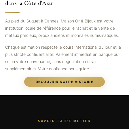
dans la Côte d’Azur
Au pied du Suquet à Cannes, Maison Or & Bijoux est votre
institution locale de référence pour le rachat et la vente de
métaux précieux, bijoux anciens et monnaies numismatiques.
Chaque estimation respecte le cours international du jour et la
plus stricte confidentialité. Paiement immédiat en banque ou
selon votre convenance, sans négociation ni frais
supplémentaires. Votre confiance nous guide.
DÉCOUVRIR NOTRE HISTOIRE
SAVOIR-FAIRE MÉTIER