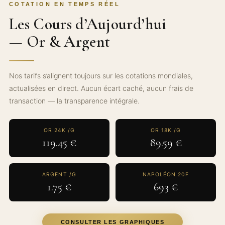
COTATION EN TEMPS RÉEL
Les Cours d’Aujourd’hui
— Or & Argent
Nos tarifs s’alignent toujours sur les cotations mondiales,
actualisées en direct. Aucun écart caché, aucun frais de
transaction — la transparence intégrale.
OR 24K /G
OR 18K /G
119.45 €
89.59 €
ARGENT /G
NAPOLÉON 20F
1.75 €
693 €
CONSULTER LES GRAPHIQUES