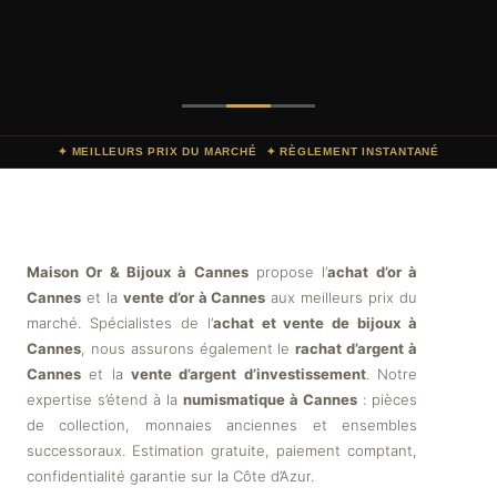
✦ MEILLEURS PRIX DU MARCHÉ
✦ RÈGLEMENT INSTANTANÉ
Maison Or & Bijoux à Cannes
propose l’
achat d’or à
Cannes
et la
vente d’or à Cannes
aux meilleurs prix du
marché. Spécialistes de l’
achat et vente de bijoux à
Cannes
, nous assurons également le
rachat d’argent à
Cannes
et la
vente d’argent d’investissement
. Notre
expertise s’étend à la
numismatique à Cannes
: pièces
de collection, monnaies anciennes et ensembles
successoraux. Estimation gratuite, paiement comptant,
confidentialité garantie sur la Côte d’Azur.