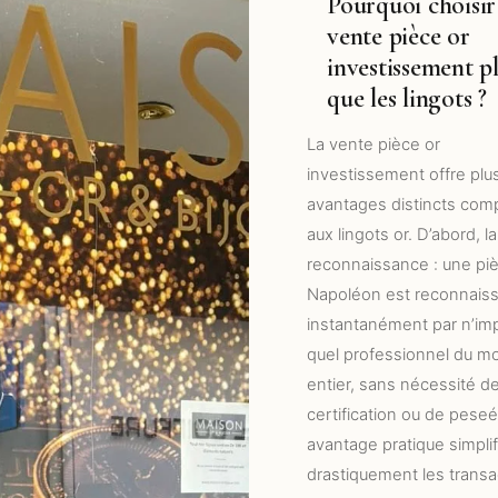
Pourquoi choisir
vente pièce or
investissement p
que les lingots ?
La vente pièce or
investissement offre plu
avantages distincts com
aux lingots or. D’abord, la
reconnaissance : une pi
Napoléon est reconnais
instantanément par n’im
quel professionnel du 
entier, sans nécessité d
certification ou de peseé
avantage pratique simplif
drastiquement les transa