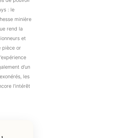
ys : le
chesse minière
que rend la
tionneurs et
e pièce or
l’expérience
galement d’un
exonérés, les
core l’intérêt