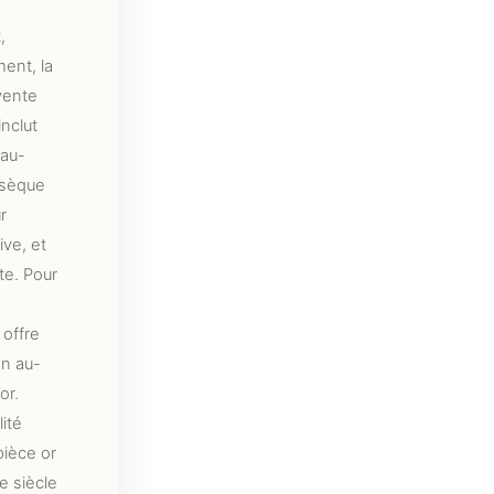
,
ent, la
vente
nclut
 au-
nsèque
r
tive, et
te. Pour
 offre
on au-
or.
lité
pièce or
e siècle