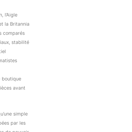
, l’Aigle
t la Britannia
es comparés
aux, stabilité
iel
matistes
e boutique
pièces avant
qu’une simple
pées par les
s de pouvoir