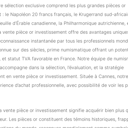
re sélection exclusive comprend les plus grandes pièces or
 : le Napoléon 20 francs français, le Krugerrand sud-africain
Feuille d’Érable canadienne, la Philharmonique autrichienne, e
La vente pièce or investissement offre des avantages uniqu
reconnaissance instantanée par tous les professionnels mondi
onnue sur des siècles, prime numismatique offrant un potent
, et statut TVA favorable en France. Notre équipe de numis
 accompagne dans la sélection, l’évaluation, et la stratégie
nt en vente pièce or investissement. Située à Cannes, notr
rience d’achat professionnelle, avec possibilité de voir les 
la vente pièce or investissement signifie acquérir bien plus 
eur. Les pièces or constituent des témoins historiques, frap
 nations du monde, reconnues mondialement comme symbole