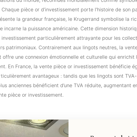
é. Chaque pièce or d’investissement porte l’histoire de son pa
sente la grandeur française, le Krugerrand symbolise la ri
igle incarne la puissance américaine. Cette dimension histori
 investissement particulièrement attrayante pour les collec
urs patrimoniaux. Contrairement aux lingots neutres, la vent
 offre une connexion émotionnelle et culturelle qui enrichit 
nt. En France, la vente pièce or investissement bénéficie é
ticulièrement avantageux : tandis que les lingots sont TVA-
plus anciennes bénéficient d’une TVA réduite, augmentant en
ente pièce or investissement.