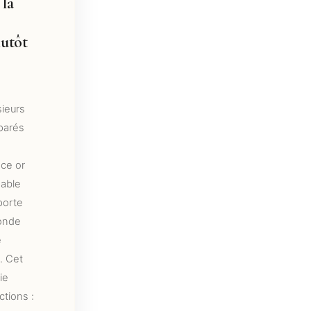
 la
lutôt
sieurs
parés
èce or
sable
porte
monde
e
. Cet
ie
ctions :