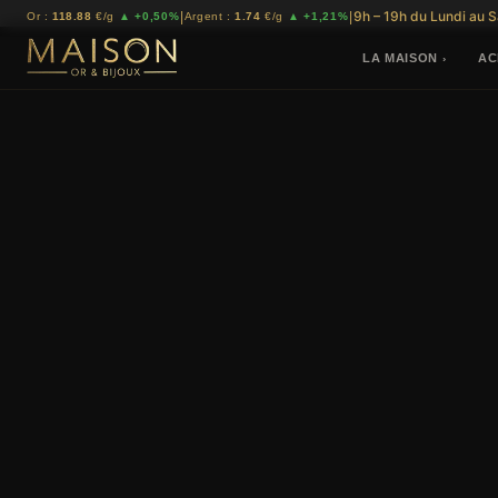
9h – 19h du Lundi au 
|
|
Or :
118.88
€/g
▲ +0,50%
Argent :
1.74
€/g
▲ +1,21%
LA MAISON
AC
›