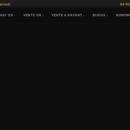
Samedi
04 93
HAT OR
VENTE OR
VENTE & RACHAT
BIJOUX
NUMISM
›
›
›
›