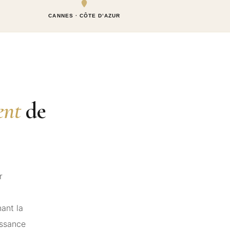
CANNES · CÔTE D’AZUR
ent
de
r
ant la
issance