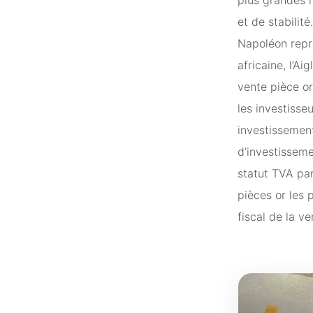
et de stabilit
Napoléon repré
africaine, l’A
vente pièce or
les investisse
investissement
d’investisseme
statut TVA par
pièces or les 
fiscal de la v