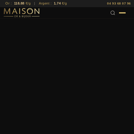
Or :
118.88
€/g
|
Argent :
1.74
€/g
04 93 68 07 96