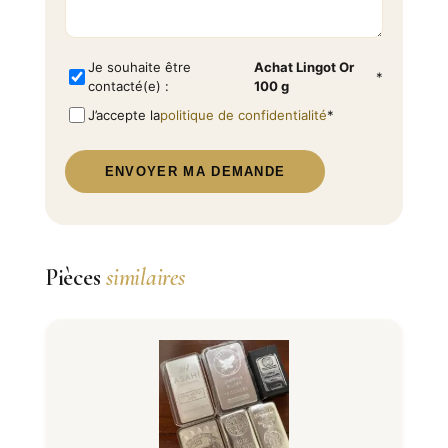
Je souhaite être
Achat Lingot Or
*
contacté(e) :
100 g
J’accepte la
politique de confidentialité
*
ENVOYER MA DEMANDE
Pièces
similaires