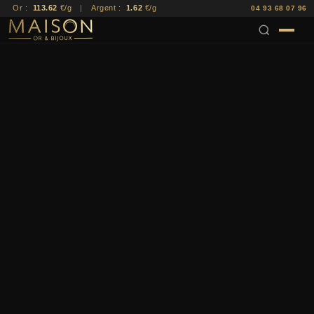
Or :
113.62
€/g
|
Argent :
1.62
€/g
04 93 68 07 96