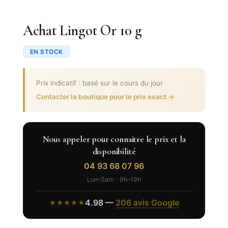
Achat Lingot Or 10 g
EN STOCK
Prix indicatif : basé sur le cours du jour
Contacter la boutique pour le prix exact →
Nous appeler pour connaitre le prix et la
disponibilité
04 93 68 07 96
Lun–Sam : 9h–19h
4.98 —
206 avis Google
★★★★★