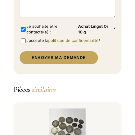
Je souhaite être
Achat Lingot Or
*
contacté(e) :
10 g
J’accepte la
politique de confidentialité
*
ENVOYER MA DEMANDE
Pièces
similaires