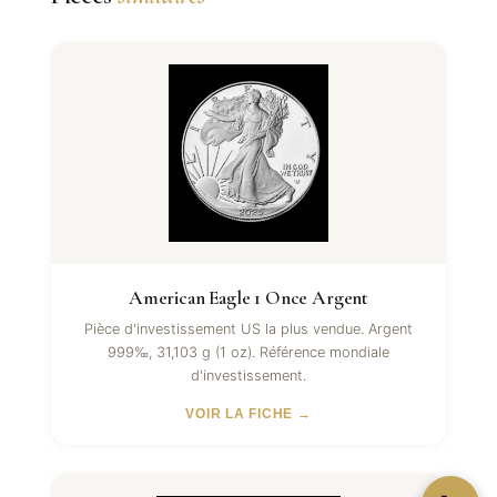
American Eagle 1 Once Argent
Pièce d'investissement US la plus vendue. Argent
999‰, 31,103 g (1 oz). Référence mondiale
d'investissement.
VOIR LA FICHE →