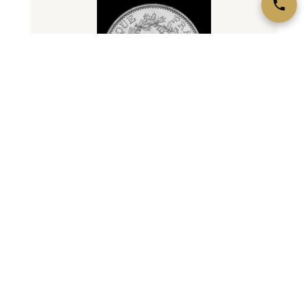
10 Francs Hercule Argent
Refrappe moderne de l'Hercule. Argent 900‰, 25 g.
Millésimes 1965-1973. Excellent ratio argent fin /
valeur.
VOIR LA FICHE →