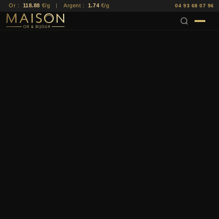
Or :
118.88
€/g
|
Argent :
1.74
€/g
04 93 68 07 96