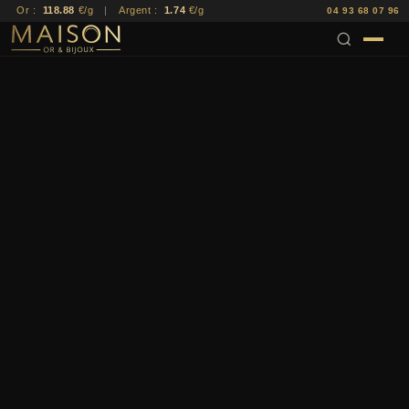
Or :
118.88
€/g
|
Argent :
1.74
€/g
04 93 68 07 96