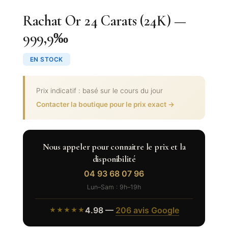
Rachat Or 24 Carats (24K) —
999,9‰
EN STOCK
Prix indicatif : basé sur le cours du jour
Contacter la boutique pour le prix exact →
Nous appeler pour connaitre le prix et la
disponibilité
04 93 68 07 96
Lun–Sam : 9h–19h
4.98 —
206 avis Google
★★★★★