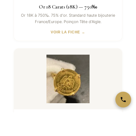
Or 18 Carats (18K) — 750‰
Or 18K à 750‰. 75% d'or. Standard haute bijouterie
France/Europe. Poinçon Tête d'Aigle.
VOIR LA FICHE →
Or 9 Carats (9K) — 375‰
Or 9K à 375‰. 37,5% d'or pur. Titre le plus
accessible en bijouterie. Très résistant.