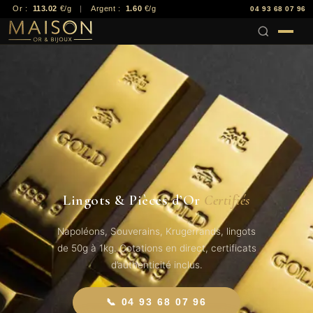
Or :
113.02
€/g
|
Argent :
1.60
€/g
04 93 68 07 96
Lingots & Pièces d’Or
Certifiés
Napoléons, Souverains, Krugerrands, lingots
de 50g à 1kg. Cotations en direct, certificats
d’authenticité inclus.
📞 04 93 68 07 96