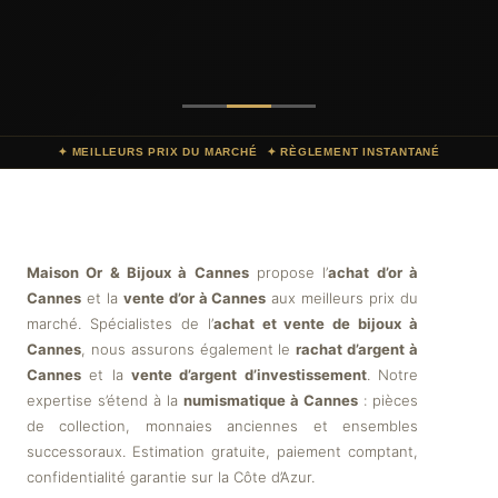
✦ MEILLEURS PRIX DU MARCHÉ
✦ RÈGLEMENT INSTANTANÉ
Maison Or & Bijoux à Cannes
propose l’
achat d’or à
Cannes
et la
vente d’or à Cannes
aux meilleurs prix du
marché. Spécialistes de l’
achat et vente de bijoux à
Cannes
, nous assurons également le
rachat d’argent à
Cannes
et la
vente d’argent d’investissement
. Notre
expertise s’étend à la
numismatique à Cannes
: pièces
de collection, monnaies anciennes et ensembles
successoraux. Estimation gratuite, paiement comptant,
confidentialité garantie sur la Côte d’Azur.