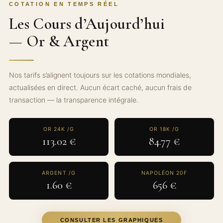
COTATION EN TEMPS RÉEL
Les Cours d’Aujourd’hui
— Or & Argent
Nos tarifs s’alignent toujours sur les cotations mondiales,
actualisées en direct. Aucun écart caché, aucun frais de
transaction — la transparence intégrale.
OR 24K /G
OR 18K /G
113.02 €
84.77 €
ARGENT /G
NAPOLÉON 20F
1.60 €
656 €
CONSULTER LES GRAPHIQUES