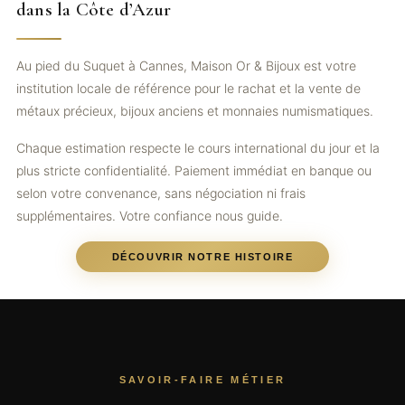
dans la Côte d’Azur
Au pied du Suquet à Cannes, Maison Or & Bijoux est votre
institution locale de référence pour le rachat et la vente de
métaux précieux, bijoux anciens et monnaies numismatiques.
Chaque estimation respecte le cours international du jour et la
plus stricte confidentialité. Paiement immédiat en banque ou
selon votre convenance, sans négociation ni frais
supplémentaires. Votre confiance nous guide.
DÉCOUVRIR NOTRE HISTOIRE
SAVOIR-FAIRE MÉTIER