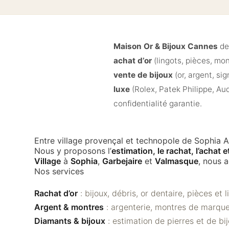
Maison Or & Bijoux Cannes
de
achat d’or
(lingots, pièces, mo
vente de bijoux
(or, argent, si
luxe
(Rolex, Patek Philippe, Au
confidentialité garantie.
Entre village provençal et technopole de Sophia A
Nous y proposons l’
estimation, le rachat, l’achat e
Village
à
Sophia
,
Garbejaire
et
Valmasque
, nous 
Nos services
Rachat d’or
: bijoux, débris, or dentaire, pièces et 
Argent & montres
: argenterie, montres de marque
Diamants & bijoux
: estimation de pierres et de bi