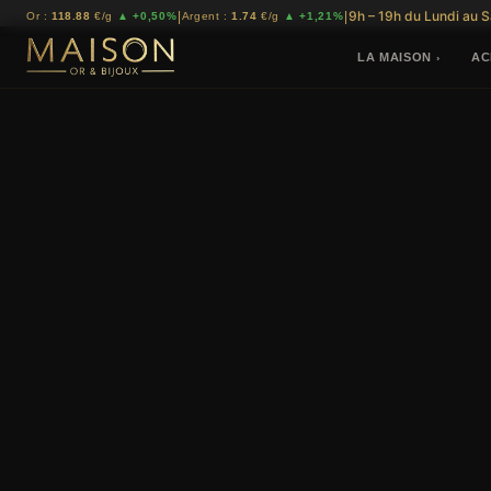
9h – 19h du Lundi au 
|
|
Or :
118.88
€/g
▲ +0,50%
Argent :
1.74
€/g
▲ +1,21%
LA MAISON
AC
›