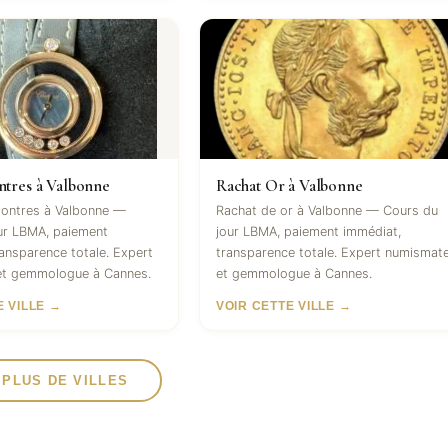
tres à Valbonne
Rachat Or à Valbonne
ontres à Valbonne —
Rachat de or à Valbonne — Cours du
ur LBMA, paiement
jour LBMA, paiement immédiat,
ansparence totale. Expert
transparence totale. Expert numismat
et gemmologue à Cannes.
et gemmologue à Cannes.
E VILLE →
VOIR CETTE VILLE →
 PLUS DE VILLES