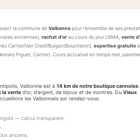
ssert la commune de
Valbonne
pour l’ensemble de ses presta
nnaies anciennes),
rachat d’or
au cours du jour LBMA,
vente d
gnés Cartier/Van Cleef/Bulgari/Boucheron),
expertise gratuite
e
demars Piguet, Cartier). Cours actualisé en temps réel, paiemen
ntipolis, Valbonne est à
14 km de notre boutique cannoise
.
t la vente
d’or, d’argent, de bijoux et de montres. Du
Vieux
accueillons les Valbonnais sur rendez-vous.
lingots — calcul transparent.
.
joux anciens.