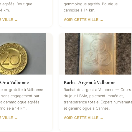
 agréés. Boutique
gemmologue agréés. Boutique
14 km.
cannoise à 14 km.
E VILLE →
VOIR CETTE VILLE →
 Or à Valbonne
Rachat Argent à Valbonne
e or gratuite à Valbonne
Rachat de argent à Valbonne — Cours
 sans engagement par
du jour LBMA, paiement immédiat,
et gemmologue agréés.
transparence totale. Expert numismat
nnoise à 14 km.
et gemmologue à Cannes.
E VILLE →
VOIR CETTE VILLE →