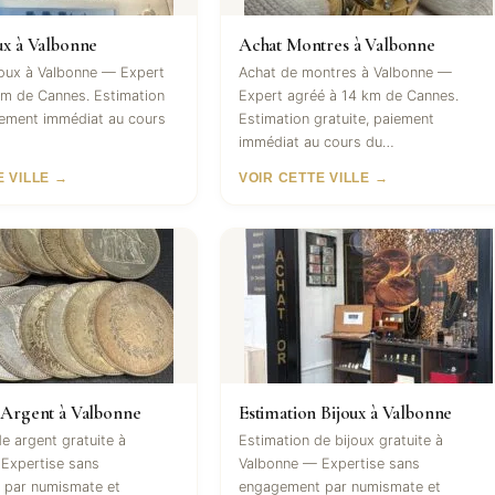
ux à Valbonne
Achat Montres à Valbonne
joux à Valbonne — Expert
Achat de montres à Valbonne —
km de Cannes. Estimation
Expert agréé à 14 km de Cannes.
aiement immédiat au cours
Estimation gratuite, paiement
immédiat au cours du…
E VILLE →
VOIR CETTE VILLE →
 Argent à Valbonne
Estimation Bijoux à Valbonne
e argent gratuite à
Estimation de bijoux gratuite à
Expertise sans
Valbonne — Expertise sans
 par numismate et
engagement par numismate et