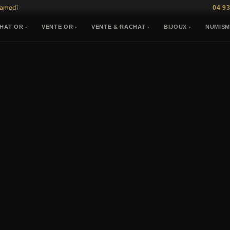
Samedi
04 93
HAT OR
VENTE OR
VENTE & RACHAT
BIJOUX
NUMISM
›
›
›
›