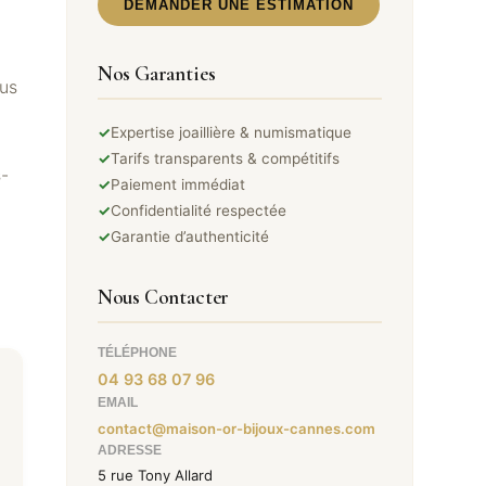
DEMANDER UNE ESTIMATION
Nos Garanties
ous
✓
Expertise joaillière & numismatique
✓
Tarifs transparents & compétitifs
-
✓
Paiement immédiat
✓
Confidentialité respectée
✓
Garantie d’authenticité
Nous Contacter
TÉLÉPHONE
04 93 68 07 96
EMAIL
contact@maison-or-bijoux-cannes.com
ADRESSE
5 rue Tony Allard