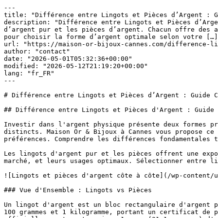
---
title: "Différence entre Lingots et Pièces d’Argent : Guide Comparatif Complet"
description: "Différence entre Lingots et Pièces d’Argent : Guide Comparatif Complet Investir dans l’argent physique présente deux formes principales : les lingots d’argent pur et les pièces d’argent. Chacun offre des avantages et des inconvénients distincts. Maison Or & Bijoux à Cannes vous propose ce guide comparatif exhaustif pour choisir la forme d’argent optimale selon votre […]"
url: "https://maison-or-bijoux-cannes.com/difference-lingot-piece-argent/"
author: "contact"
date: "2026-05-01T05:32:36+00:00"
modified: "2026-05-12T21:19:20+00:00"
lang: "fr_FR"
---

# Différence entre Lingots et Pièces d’Argent : Guide Comparatif Complet

## Différence entre Lingots et Pièces d'Argent : Guide Comparatif Complet

Investir dans l'argent physique présente deux formes principales : les lingots d'argent pur et les pièces d'argent. Chacun offre des avantages et des inconvénients distincts. Maison Or & Bijoux à Cannes vous propose ce guide comparatif exhaustif pour choisir la forme d'argent optimale selon votre profil, vos objectifs, et vos préférences. Comprendre les différences fondamentales transforme votre capacité à construire un portefeuille d'argent cohérent et efficace.

Les lingots d'argent pur et les pièces offrent une exposition identique au métal argent, mais diffèrent dans leur structure, leur prix, leurs caractéristiques de marché, et leurs usages optimaux. Sélectionner entre lingots et pièces n'est pas une question de supériorité absolue, mais d'adéquation à votre situation personnelle.

![Lingots et pièces d'argent côte à côte](/wp-content/uploads/images/boutique/silver-in-cannes.jpg)

### Vue d'Ensemble : Lingots vs Pièces

Un lingot d'argent est un bloc rectangulaire d'argent pur (typiquement 999 millièmes), frappé ou coulé par une raffinerie officielle. Un lingot standard pèse entre 100 grammes et 1 kilogramme, portant un certificat de pureté et de poids. Une pièce d'argent est une pièce circulaire frappée par un gouvernement ou une institution officielle, contenant environ 1 once (31,1 grammes) d'argent. Les pièces combinent la valeur du métal avec une valeur faciale officielle (bien que leur prix de marché soit bien supérieur à la valeur faciale). Lingots et pièces offrent expositions à l'argent brut, mais le chemin pour y arriver diffère significativement.

## Comparaison Détaillée : Lingots d'Argent

##### Structure et Composition des Lingots

Les lingots d'argent sont des blocs de métal pur, contenant typiquement 99,9% d'argent pur (999 millièmes) ou parfois 99,5% (995 millièmes). Aucun alliage n'est ajouté ; c'est de l'argent brut. Les lingots sont produits par des raffineries reconnaissables mondialement (PAMP Suisse, Johnson Matthey, Valcambi, Heraeus). Chaque lingot porte un numéro de série unique, le poids exact, et la certification de pureté. Les lingots disponibles en formats varient : 1 kilogramme (poids standard pour les traders professionnels), 500 grammes, 250 grammes, 100 grammes, 50 grammes, et formats d'1 once ou plus petits pour les petits investisseurs. La structure rectangulaire et plate facilite le stockage dense et efficace en coffre-fort.

##### Prix et Primes des Lingots

Le prix des lingots suit très étroitement le cours spot de l'argent. Un lingot d'1 kilogramme se vend typiquement à la valeur métallique plus une prime minimale de 1 à 5%. Cette prime couvre les coûts de production, d'assay (test de pureté), et de distribution. La prime est extrêmement faible comparée à d'autres formes d'argent, car les lingots ne portent aucune valeur numismatique ou historique. La transparence du pricing des lingots est excellente : vous savez exactement combien vous payez pour combien de grammes d'argent pur. Aucune spéculation sur la rareté ou la numismatique n'affecte le prix.

##### Liquidité et Revente des Lingots

Les lingots offrent une liquidité excellente. Un dealer peut acheter et vendre des lingots en quelques secondes, sans besoin d'expertise spécialisée. Le marché des lingots est très profond : vous trouverez toujours un acheteur au prix du marché actuel. Les lingots gros formats (1 kilogramme) offrent une liquidité supérieure aux formats petits, car les traders professionnels achètent par kilogrammes. Les lingots se revendent facilement avec une décote mineure du prix d'achat (2-5% généralement). Aucune incertitude sur la vente ; les lingots sont aussi liquides que le cash.

##### Authentification et Vérification des Lingots

Chaque lingot porte un numéro de série et des certificats d'authentification émis par la raffinerie. Lors de la revente, le dealer peut vérifier l'authenticité basée sur le numéro de série dans une base de données officielle. Cette authentification centralisée minimise le risque de contrefaçon. Les lingots contrefaits existent mais sont moins courants que les fausses pièces, en raison de coûts de production plus élevés. Peser et tester les lingots reste recommandé pour vérification indépendante.

##### Avantages des Lingots pour l'Investisseur

Les lingots conviennent parfaitement aux investisseurs cherchant une exposition pure au métal argent. Vous payer pour l'argent, pas pour des caractéristiques numismatiques or historiques. Aucun risque que la rareté de votre lingot augmente sa valeur (ni que diminue). L'accumulation d'argent via lingots offre un coût par gramme optimal, permettant d'accumuler de grandes quantités avec budget limitée. Les lingots de 1 kilogramme offrent les meilleurs coûts pour les accumulateurs sérieux.

##### Inconvénients des Lingots

Les lingots ne portent aucune valeur numismatique ou de collection. Un lingot d'argent de 1920 vaut exactement la même chose qu'un lingot de 2024 (même poids et pureté). L'apprentissage historique ou la passion de collection ne s'appliquent pas. Les petits formats de lingots (100 grammes ou moins) portent des primes plus importantes (10-15% du spot), réduisant l'efficacité de coûts. La revente de lingots très petits (10 grammes) peut être difficile ; les dealers préfèrent les gros formats.

## Comparaison Détaillée : Pièces d'Argent

##### Structure et Composition des Pièces

Les pièces d'argent sont frappées par les gouvernements ou les banques centrales. Les pièces officielles modernes (Maple Leaf canadienne, Britannia britannique, Philharmonique autrichienne) contiennent généralement 999 millièmes d'argent pur ou 950 millièmes. Chaque pièce porte une valeur faciale officielle (10 dollars pour la Maple Leaf, 2 pounds pour la Britannia), bien que leur prix de marché soit 10 à 15 fois supérieur à la valeur faciale. Les pièces sont circulaires, portent l'effigie du monarque ou du symbole national, et affichent le poids et le titre. Les formats standards sont 1 once (31,1035 grammes) pour les pièces modernes, mais les pièces anciennes varient en taille et poids. Les pièces anciennes de collection (pièces françaises, suisses, américaines de monnaie d'argent) portent des puretés variables (900, 835, ou autres titres selon l'époque).

##### Prix et Primes des Pièces

Le prix des pièces comprend deux composantes : la valeur métallique et la prime numismatique. Un pièce Maple Leaf 1 once se vend typiquement à 15 à 30% au-dessus du cours spot de l'argent. Cette prime couvre le coût de frappe, la reconnaissabilité mondiale, et la demande des collectionneurs. Les pièces rares ou anciennes portent des primes supérieures : une pièce de 100 francs suisse en argent ancien peut valoir 50 à 200% au-dessus du poids d'argent pur, selon la rareté et l'état. Les pièces très anciennes et très rares commandent des primes astronomiques, basées sur la demande des collectionneurs plutôt que sur la valeur métallique.

##### Liquidité et Revente des Pièces

Les pièces offrent une liquidité excellent pour les formats standards modernes (Maple Leaf, Britannia, Philharmonique). Les dealers mondiaux achètent et vendent ces pièces continuellement, offrant une liquidité proche des lingots. Cependant, les pièces rares ou anciennes présentent une liquidité inférieure. Une pièce rare peut nécessiter des semaines ou mois pour trouver l'acheteur au prix optimal. Les collectionneurs paient souvent mieux que les dealers, mais évaluer et contacter les collectionneurs prend du temps. Les pièces très anciennes peuvent nécessiter une expertise spécialisée pour vendre au meilleur prix.

##### Authentification et Vérification des Pièces

Les pièces modernes frappées par gouvernements sont difficiles à contrefaire en raison des technologies de frappe très sophistiquées. Cependant, les fausses pièces existent. L'authentification requiert l'inspection visuelle (poinçons, détails de frappe), les tests de poids, les tests magnétiques, et parfois des analyses chimiques. Les pièces rares bénéficient de services de certification professionnels (PCGS, NGC) qui émettent des certificats d'authentification avec numéros de série. Les pièces certifiées commandent primes supérieures à cause de la certification tierce.

##### Avantages des Pièces pour l'Investisseur

Les pièces offrent une exposition à l'argent avec un attrait additionnel : l'appréciation numismatique potentielle. Une pièce rare peut augmenter en valeur au-delà du seul prix du métal. Les collectionneurs paient des primes substantielles pour les pièces rares de millésimes spécifiques ou en bon état. L'engouement pour la collection de pièces offre une satisfaction psychologique et intellectuelle ; vous accumulez l'histoire, pas simplement du métal. Les pièces officielles jouissent d'une reconnaissance mondiale, facilitant les ventes même à distance.

##### Inconvénients des Pièces

Les pièces portent une prime supérieure à l'achat (15-30% pour les standards), réduisant votre exposition métallique par euro dépensé. Les pièces modernes non rares (Maple Leaf de 2020) n'offrent aucune appréciation numismatique ; vous payez la prime à l'achat mais ne la récupérez pas à la revente. L'évaluation des primes numismatiq