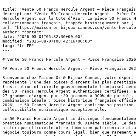
---
title: "Vente 50 Francs Hercule Argent — Pièce Française 2026"
description: "Vente 50 Francs Hercule Argent — Pièce Française 2026 Bienvenue chez Maison Or & Bijoux Cannes, votre expert spécialisé en vente de pièces 50 Francs Hercule Argent sur la Côte d’Azur. La pièce 50 Francs Hercule Argent représente l’une des pièces d’argent les plus prestigieuses et les plus recherchées des collectionneurs français, frappée historiquement par […]"
url: "https://maison-or-bijoux-cannes.com/vente-hercule-argent/"
author: "contact"
date: "2026-05-01T05:32:36+00:00"
modified: "2026-08-07T08:42:16+00:00"
lang: "fr_FR"
---

# Vente 50 Francs Hercule Argent — Pièce Française 2026

## Vente 50 Francs Hercule Argent — Pièce Française 2026

Bienvenue chez Maison Or & Bijoux Cannes, votre expert spécialisé en vente de pièces 50 Francs Hercule Argent sur la Côte d'Azur. La pièce 50 Francs Hercule Argent représente l'une des pièces d'argent les plus prestigieuses et les plus recherchées des collectionneurs français, frappée historiquement par la Monnaie de Paris (institution officielle gouvernementale française) avec une pureté de 900‰ et un poids de 30 grammes. Avec 20 ans d'expérience, notre boutique à Cannes vous propose des 50 Francs Hercule Argent authentiques certifiées, aux meilleurs prix du marché français, avec traçabilité historique complète. Chaque 50 Francs Hercule contient 27 grammes d'argent pur (30 grammes à 900‰ de pureté), frappée avec excellence technique par la Monnaie de Paris. La vente de 50 Francs Hercule Argent offre la combinaison idéale : pièce historique française officielle, argent pur substantiel, valeur numismatique croissante, liquidité française et européenne remarquable. En 2026, le 50 Francs Hercule Argent confirme sa position comme pièce privilégiée des investisseurs francophones cherchant prestige français historique avec collectibilité numismatique exceptionnelle.

Le 50 Francs Hercule Argent se distingue fondamentalement par son histoire : frappée entre 1878 et 1904 par la Monnaie de Paris, cette pièce représente l'apogée du prestige numismatique français du XIXème siècle. Le design iconique représente Hercule terrassant l'Hydre de Lerne, allégorie du courage français. Cette pièce historique officielle offre dimension patrimoniale attachante : vous possédez fragment d'histoire de France, pas simple pièce d'argent. Le 50 Francs Hercule Argent se négocie toujours comme cours légal, bien que rarement en circulation : collectionneurs français et investisseurs patrimoniaux apprécient cette pièce comme symbole du prestige français historique. À Cannes, le 50 Francs Hercule Argent s'est progressivement imposé comme pièce incontournable pour investisseurs français cherchant combiner argent pur avec prestige numismatique français intemporel.

![50 Francs Hercule Argent pièce française historique 900 millièmes](/wp-content/uploads/images/boutique/silver-in-cannes.jpg)

### 50 Francs Hercule Argent : Prestige Français Historique

50 Francs Hercule Argent offre prestige unique de la Monnaie de Paris (institution officielle gouvernementale française historique), producteur reconnu mondialement pour excellence numismatique continue depuis siècles. Cette pièce combine argent pur 900‰ (27 grammes d'argent pur par pièce) avec design artistique historique exceptionnel : Hercule terrassant l'Hydre de Lerne, symbole iconique du courage français. À Cannes, nous considérons 50 Francs Hercule Argent comme expression suprême de prestige numismatique français historique. La Monnaie de Paris certifie chaque 50 Francs Hercule comme cours légal en France, garantie gouvernementale d'authenticité historique irréfutable. Liquidité de 50 Francs Hercule Argent est exceptionnelle particulièrement France et Europe : pièce bénéficie acceptation universelle auprès de revendeurs numismatiques, courtiers spécialisés et collectionneurs passionnés pan-européens.

 

## Avantages Décisifs du 50 Francs Hercule Argent

Le 50 Francs Hercule Argent présente plusieurs avantages majeurs distinguant cette pièce de pièces d'investissement modernes. Premièrement, le prestige français historique : Monnaie de Paris offre garantie gouvernementale d'authenticité historique, appréciée notamment en France et Francophones. Deuxièmement, l'argent pur substantiel : 27 grammes d'argent pur par pièce (30 grammes à 900‰), quantité respectable de métal blanc. Troisièmement, la collectibilité numismatique remarquable : contrairement pièces modernes standardisées, le 50 Francs Hercule bénéficie d'une prime numismatique croissante basée sur rareté et millésime. Quatrièmement, l'histoire attachante : possession de pièce officielle française XIXème siècle crée dimension émotionnelle profonde. Cinquièmement, la liquidité française exceptionnelle : pièce française se revend aisément auprès de courtiers numismatiques français et européens.

Le 50 Francs Hercule Argent offre également stratégie d'investissement numismatique progressive remarquable. Beaucoup d'investisseurs français accumulent progressivement différents millésimes de 50 Francs Hercule Argent, créant collection historique substantielle d'argent pur avec appreciation numismatique. Demande croissante pour 50 Francs Hercule Argent en France et Europe continentale crée dynamique haussière positive : certains millésimes rares progressé de 150-200% en euros sur dix ans. À Cannes, nous constatons adoption croissante de 50 Francs Hercule Argent par investisseurs patrimoniaux français cherchant combiner investissement métallique avec collectibilité numismatique française.

![Collection de 50 Francs Hercule Argent différents millésimes années rares](/wp-content/uploads/images/boutique/sell-silver-in-cannes.jpg)

### Collection Progressiste de 50 Francs Hercule Argent

De nombreux collectionneurs français utilisent 50 Francs Hercule Argent comme base de collection progressive en argent pur historique français. La stratégie de collection régulière de 50 Francs Hercule Argent offre bénéfices multiples : accumulation disciplinée en argent français officiel, gratification progressiste de constituer collection historique, potentiel d'appreciation numismatique basée sur rareté millésimes. Un collectionneur français constituant progressivement 5-10 millésimes différents de 50 Francs Hercule Argent accumule 135-270 grammes d'argent pur, constituant patrimoine métallique respectable avec value numismatique superposée. Cette approche de 50 Francs Hercule offre double bénéfice : investissement en argent physique tangible, plus appreciation émotionnelle et historique d'posséder pièces françaises officielles historiques. À Cannes, nos clients patrimoniaux rapportent que collection progressive de 50 Francs Hercule offre satisfaction émotionnelle unique : chaque pièce représente découverte historique et progrès vers patrimoine numismatique français substantiel.

 

## Cours Temps Réel 50 Francs Hercule Argent 2026

| Pièce | Poids | Pureté | Argent Pur | Prix €/Pièce | Prime % |
|---|---|---|---|---|---|
| **50 Fr Hercule** | 30g | 900‰ | 27g | À partir de -- € | +30 à 50% |

Cours du 50 Francs Hercule Argent se base sur prix spot de l'argent pur (27 grammes par pièce), plus importante prime numismatique reflétant rareté historique et collectibilité. Prix d'un 50 Francs Hercule Argent moyen varie entre 50-80€ selon millésime, qualité de conservation, et cours de l'argent. À Cannes, cotations du 50 Francs Hercule sont mises à jour régulièrement, reflétant variations du cours spot de l'argent combinées avec dynamiques numismatiques. Les variations du 50 Francs Hercule pendant périodes peuvent atteindre 5-15% selon volatilité des marchés numismatiques : plus rares millésimes (comme 1878 ou 1880) commandent primes exponentiellement supérieures aux années courantes. À Cannes, nous proposons 50 Francs Hercule aux prix les plus compétitifs de France, avec expertise numismatique reconnue et traçabilité complète de source.

## Authenticité et Certification du 50 Francs Hercule Argent

L'authenticité d'un 50 Francs Hercule Argent est cruciale, car contrefaçons historiques existent. Les caractéristiques d'authenticité comprennent : poids exact (30 grammes), dimensions standardisées (37 millimètres diamètre), qualité exceptionnelle de gravure Hercule et Hydre, son distinctif lors du tapping, brillance caractéristique de 900‰ argent, aspects de frappe spécifiques à millésime. À Cannes, tous nos 50 Francs Hercule sont authentifiés visuellement par experts numismates : nous rejetons toute pièce présentant doutes sur authenticité. Pour pièces très précieuses ou millésimes exceptionnellement rares, certification par services spécialisés (PCGS, NGC) offre authentification garantie avec certificat scellé inviolable.

Certification professionnelle d'un 50 Francs Hercule Argent rare augmente considérablement sa value de revente : certaines pièces certificées PCGS/NGC se revendent à primes 20-30% supérieures aux pièces non-certificées. À Cannes, nous conseillons vivement la certification pour 50 Francs Hercule valant plus de 200€ : cette protection offre transparence absolue et protection contre contestation d'authenticité.

#### Millésimes Rares du 50 Francs Hercule Argent

Certains millésimes de 50 Francs Hercule Argent sont exceptionnellement rares et recherchés : les années 1878, 1880, 1890 commandent primes substantielles auprès des collectionneurs. Les années récentes frappe (1902-1904) sont relativement plus communes mais offrent excellente liquidité. Les années intermédiaires (1881-1895) offrent excellent compromis entre rareté et accessibilité prix. À Cannes, experts peuvent vous guider vers millésimes offrant meilleur potentiel collectibilité/appreciation.

#### Prime Numismatique Important du 50 Francs Hercule

Le 50 Francs Hercule Argent offre une prime numismatique importante (30-50% au-dessus cours du spot de l'argent), reflétant rareté historique et désirabilité collectionneurs. Cette prime numismatique représente bénéfice suppléme