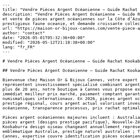
---
title: "Vendre Pièces Argent Océanienne — Guide Rachat Kookaburra, Koala, Tuvalu 2026"
description: "Vendre Pièces Argent Océanienne — Guide Rachat Kookaburra, Koala, Tuvalu 2026 Bienvenue chez Maison Or & Bijoux Cannes, votre expert reconnu en rachat et vente de pièces argent océaniennes sur la Côte d’Azur. Les pièces argent océaniennes représentent investissement spécialisé combinant argent pur massif, designs prestigieux faune oceanie, et demande croissante collectionneurs internationaux. Depuis plus […]"
url: "https://maison-or-bijoux-cannes.com/vente-piece-argent-oceanienne/"
author: "contact"
date: "2026-05-01T05:32:36+00:00"
modified: "2026-05-12T21:18:38+00:00"
lang: "fr_FR"
---

# Vendre Pièces Argent Océanienne — Guide Rachat Kookaburra, Koala, Tuvalu 2026

## Vendre Pièces Argent Océanienne — Guide Rachat Kookaburra, Koala, Tuvalu 2026

Bienvenue chez Maison Or & Bijoux Cannes, votre expert reconnu en rachat et vente de pièces argent océaniennes sur la Côte d'Azur. Les pièces argent océaniennes représentent investissement spécialisé combinant argent pur massif, designs prestigieux faune oceanie, et demande croissante collectionneurs internationaux. Depuis plus de 20 ans, notre boutique à Cannes vous propose expertise complète pièces argent océaniennes : évaluation gratuite, cotes précises selon émetteurs, rachat immédiat meilleur prix marché, paiement comptant garanti. Chaque pièce océanienne apportée est authentifiée on place, pesée précision, évaluée selon standards numismatiques internationaux. En 2026, pièces argent océaniennes offrent opportunité intéressante revendeurs : demande collectionneurs croissante, designs distinctifs prestige régional, cours argent actual valorisant investissement. Vendre pièces argent océaniennes chez Maison Or & Bijoux Cannes garantit expertise numismatique océanienne, transparence processus, prix rachat optimal réputé meilleur Côte d'Azur.

Pièces argent océaniennes majeures incluent : Australian Kookaburra (1990-présent designs changeants), Australian Koala (designs prestige koala australien), Tuvalu pièces argent (designs prestige pacifique), Nouvelle-Zélande pièces argent (prestige néozélandais). Chaque pièce océanienne présente caractéristiques distinctives : Kookaburra design oiseau changeant annuellement représentant faune australienne distinctif, demande collectionneurs modérée croissante ; Koala design koala emblématique Australie, prestige naturel australien ; Tuvalu prestige nations insulaires pacifique ; Nouvelle-Zélande prestige kiwi oiseau néozélandais symbolique. À Cannes, expertise couvre identification pièces océaniennes toutes origines, évaluation années production designs annuels, cotes précises demande collectionneurs internationale croissante.

![Pièces argent océaniennes Kookaburra Koala Tuvalu Australia](/wp-content/uploads/images/boutique/silver-in-cannes.jpg)

### Pièces Argent Océaniennes Majeures : Kookaburra, Koala, Tuvalu

L'Australian Kookaburra argent 1 once 999‰ (1990-présent) offre design oiseau kookaburra changeant annuellement représentant faune australienne distinctif, frappé Perth Mint Australia prestige gouvernement australien. Chaque Kookaburra contient 1 once troy 31,1 grammes argent pur 999‰. Le design changeant annuellement attire collectionneurs cherchant variations années différentes. L'Australian Koala 1 once argent 999‰ (2007-présent) offre design koala emblématique Australie, prestige naturel faune australienne unique, demande collectionneurs stable. Le Tuvalu pièces argent offrent prestige nations insulaires pacifique, designs distinctifs nationaux. À Cannes, expertise couvre identification instantanée Kookaburra vs Koala, évaluation années production, cotes précises demande collectionneurs océaniennes croissantes.

 

## Cotations Pièces Argent Océaniennes 2026 — Prix Rachat par Série

| Pièce Océanienne | Poids | Pureté | Cote Rachat € | Prime % |
|---|---|---|---|---|
| **Kookaburra années courantes** | 31,1g | 999‰ | -- € | +12-15% |
| **Kookaburra années rares premières (1990-1995)** | 31,1g | 999‰ | -- € | +18-25% |
| **Koala années courantes** | 31,1g | 999‰ | -- € | +12-15% |
| **Koala années rares premières (2007-2010)** | 31,1g | 999‰ | -- € | +16-20% |
| **Tuvalu Pièces Argent** | Variable 31,1g | 999‰ | -- € | +12-16% |
| **Nouvelle-Zélande Kiwi Argent** | 31,1g | 999‰ | -- € | +11-14% |

Cotations pièces argent océaniennes varient selon type pièce, années production, designs annuels, demande collectionneurs. Kookaburra années courantes (2000-2026 production normale) prime 12-15% prestige australien modéré. Kookaburra années rares premières (1990-1995 production initiale) prime légèrement supérieure 18-25% collectionneurs cherchant années inaugurales série. Koala années courantes prime 12-15%, années rares premières (2007-2010 initiales) prime 16-20% légèrement supérieure. Tuvalu pièces prestige moindre demande modérée prime 12-16%. Nouvelle-Zélande Kiwi prestige légèrement inférieur prime 11-14%. À Cannes, cotes obtenues consultation références numismatiques internationales, évaluation demande collectionneurs océaniennes croissantes actuelles.

## Processus Rachat Pièces Argent Océaniennes : Expertise Spécialisée, Identification Designs Annuels, Cote Équitable

Revendre pièces argent océaniennes chez Maison Or & Bijoux Cannes suit processus garantissant évaluation juste transparente : (1) Apportez pièces océaniennes boutique Cannes ; (2) Accueil expert numismate spécialisé pièces océaniennes ; (3) Identification type pièce : Kookaburra vs Koala vs Tuvalu vs Kiwi néozélandais ; (4) Vérification années production design spécifique pour pièces à design changeant annuellement ; (5) Authentification physique poids/dimensions/gravures ; (6) Évaluation pureté 999‰ confirmée ; (7) Évaluation état conservation ; (8) Consultation références numismatiques internationales ; (9) Calcul prix combinant intrinsèque argent + prime numérique ; (10) Paiement comptant virement/espèces acceptation. Processus dure 10-20 minutes pièce, 30-45 minutes collections variées designs.

**Avantage Maison Or & Bijoux Cannes :** Expertise pièces océaniennes spécialisée, identification instantanée designs annuels changeants, consultation références internationales, paiement comptant immédiat, aucun frais, confidentialité absolue, conseil expertise personnalisé.

## Australian Kookaburra Designs Annuels Changeants : Collectibilité Accrue

Australian Kookaburra (1990-présent) offre particularité unique : design oiseau kookaburra changeant légèrement annuellement, postures variantes représentant faune distinctive. Collectionneurs accumulent designs annuels variés créant collections prestige kookaburras multiples années. Années premières frappe (1990-1995) design inaugural demande légèrement supérieure collectionneurs. Années récentes designs actuels prestige identique années standard. À Cannes, experts identifient années production Kookaburra immédiatement offrant prime appropriée si années rares initiales.

## Australian Koala Prestige Emblématique Faune Australienne

Australian Koala 1 once argent 999‰ (2007-présent) offre prestige emblématique faune australienne unique, design koala animal symbolique Australie prestige naturel. Années premières (2007-2010) production initiale légère prime supérieure 16-20% années récentes 12-15%, reflétant prestige inaugural légèrement supérieur. Collectionneurs cherchent complétude années Koala créant prestige accumulation progressive. À Cannes, expertise Koala identification années, évaluation primes appropriées producition.

## Tuvalu et Nouvelle-Zélande : Prestige Régional Pacifique

Tuvalu pièces argent offrent prestige nations insulaires pacifique distinctifs, designs particuliers nationaux, demande collectionneurs modérée prestige régional. Nouvelle-Zélande Kiwi prestige oiseau kiwi emblématique Nouvelle-Zélande, design distinctif prestige naturel néozélandais, demande modérée. À Cannes, expertise couvre identification émetteurs régionaux, évaluation primes appropriées prestige régional océanienne.

#### Pureté 999‰ Pièces Océaniennes : Qualité Maximale Argent

Pièces argent océaniennes modernes (Kookaburra, Koala, Tuvalu récents) présentent pureté 999‰ maximale garantie, qualité argent pur extrême. Pureté maximale offre valeur intrinsèque argent supérieure pièces poids identique pureté inférieure. À Cannes, prime rachat pièces océaniennes 999‰ justifiée par qualité argent supérieure.

#### Authentification Pièces Océaniennes : Détection Contrefaçons Rares

Contrefaçons pièces océaniennes rares (demande modérée versus pièces majeures), mais possibles. Authentification triple : (1) Vérification poids exactitude 31,1g ±0,1g (Kookaburra/Koala authentique poids précis), (2) Dimensions vernier électronique, (3) Test sonore pièce authentique son cristallin clair versus contrefait lourd. Pour pièces rares années premières valeur 500€+, essai à la touche pureté recommandé.

#### Demande Collectionneurs Pièces Océaniennes : Marché Croissant

Demande pièces argent océaniennes augmente progressivement collectionneurs mondiaux cherchant diversification designs régionaux non-américains/européens/asiatiques. Kookaburra/Koala designs distinctifs faune attire accumtaurs prestige. Demande croissante Australia/Nouvelle-Zélande entités collectionneurs régionaux. À Cannes, participation marché croissant pièces océaniennes reflected primes rachat légèrement augmentant.

## FAQ : Vente Pièces Argent Océaniennes

### Kookaburra 1990 première année vaut-elle prime supérieure années suivantes ? +

Kookaburra 1990 année inaugurale production justifie prime légèrement supérieure 20-25% versus Kookaburra années récentes 12-15%. Différence prime 8-13% reflète prestige inaugural légèrement supérieur collectionneurs cherchant années premières série.

### Koala 2007 première année vaut-elle prime supérieure Koala 2020 ? +

Koala 2007 année inaugurale production justifie prime 16-20% versus Koala 2020 années courantes 12-15%. 