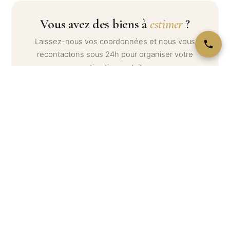
Vous avez des biens à
estimer
?
Laissez-nous vos coordonnées et nous vous
recontactons sous 24h pour organiser votre
estimation gratuite.
Votre nom *
Téléphone *
Email
Message (optionnel) — décrivez ce que vous souhaitez
estimer