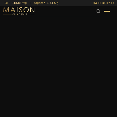
Or :
118.88
€/g
|
Argent :
1.74
€/g
04 93 68 07 96