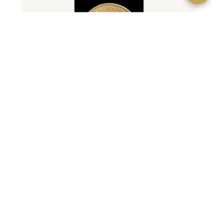
20 Dollars US Or (Double Eagle)
Double Eagle US, la plus belle pièce d'or jamais
frappée. Or 900‰, 33,44 g. Millésimes 1849-1933.
VOIR LA FICHE →
Voir aussi