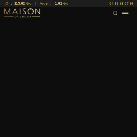
Or :
113.62
€/g
|
Argent :
1.62
€/g
04 93 68 07 96