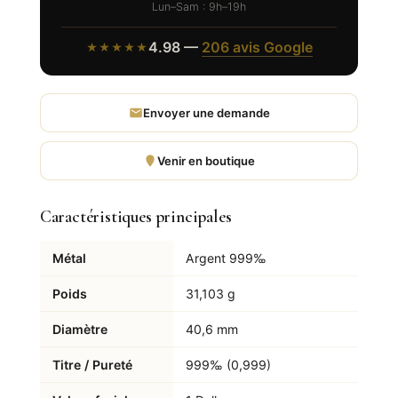
Lun–Sam : 9h–19h
4.98 —
206 avis Google
★★★★★
Envoyer une demande
Venir en boutique
Caractéristiques principales
Métal
Argent 999‰
Poids
31,103 g
Diamètre
40,6 mm
Titre / Pureté
999‰ (0,999)