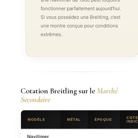
fonctionner parfaitement aujourd’hui.
Si vous possédez une Breitling, c’est
une montre conçue pour conditions
extrêmes.
Cotation Breitling sur le
Marché
Secondaire
COT
MODÈLE
MÉTAL
ÉPOQUE
INDI
Navitimer