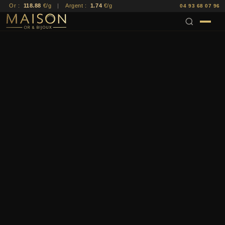
Or :
118.88
€/g
|
Argent :
1.74
€/g
04 93 68 07 96