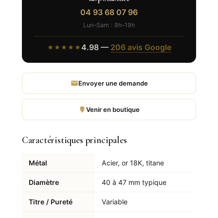
04 93 68 07 96
Lun–Sam : 9h–19h
4.98 —
206 avis Google
★★★★★
Envoyer une demande
Venir en boutique
Caractéristiques principales
Métal
Acier, or 18K, titane
Diamètre
40 à 47 mm typique
Titre / Pureté
Variable