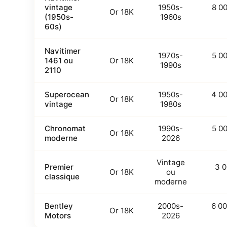
vintage
1950s-
8 00
Or 18K
(1950s-
1960s
60s)
Navitimer
1970s-
5 00
1461 ou
Or 18K
1990s
2110
Superocean
1950s-
4 00
Or 18K
vintage
1980s
Chronomat
1990s-
5 00
Or 18K
moderne
2026
Vintage
Premier
3 0
Or 18K
ou
classique
moderne
Bentley
2000s-
6 00
Or 18K
Motors
2026