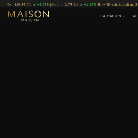
9h – 19h du Lundi au 
|
|
Or :
119.45
€/g
▲ +1,06%
Argent :
1.75
€/g
▲ +1,15%
LA MAISON
AC
›