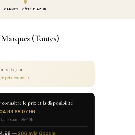
CANNES · CÔTE D’AZUR
 Marques (Toutes)
cours du jour
 le prix exact →
onnaitre le prix et la disponibilité
04 93 68 07 96
Lun–Sam : 9h–19h
4.98 —
206 avis Google