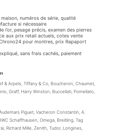
 maison, numéros de série, qualité
facture si nécessaire
 de l’or, pesage précis, examen des pierres
ce aux prix retail actuels, cotes vente
 Chrono24 pour montres, prix Rapaport
expliqué, sans frais cachés, paiement
ns
leef & Arpels, Tiffany & Co, Boucheron, Chaumet,
io, Graff, Harry Winston, Buccellati, Pomellato,
, Audemars Piguet, Vacheron Constantin, A.
IWC Schaffhausen, Omega, Breitling, Tag
i, Richard Mille, Zenith, Tudor, Longines,