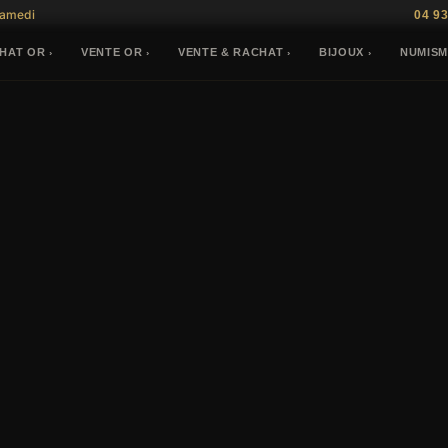
Samedi
04 93
HAT OR
VENTE OR
VENTE & RACHAT
BIJOUX
NUMISM
›
›
›
›