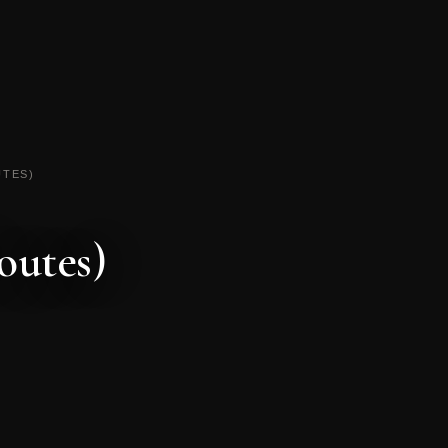
UTES)
outes)