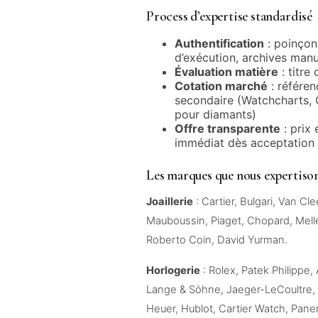
Process d’expertise standardisé
Authentification
: poinçon
d’exécution, archives manu
Évaluation matière
: titre
Cotation marché
: référen
secondaire (Watchcharts,
pour diamants)
Offre transparente
: prix 
immédiat dès acceptation
Les marques que nous expertiso
Joaillerie
: Cartier, Bulgari, Van C
Mauboussin, Piaget, Chopard, Meller
Roberto Coin, David Yurman.
Horlogerie
: Rolex, Patek Philippe
Lange & Söhne, Jaeger-LeCoultre, 
Heuer, Hublot, Cartier Watch, Panera