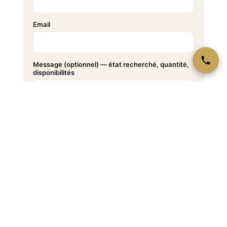
Email
Message (optionnel) — état recherché, quantité,
disponibilités
Je souhaite être
Achat Montre
*
contacté(e) :
Richard Mille
J’accepte la
politique de confidentialité
*
ENVOYER MA DEMANDE