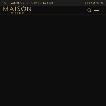
Or :
118.88
€/g
|
Argent :
1.74
€/g
04 93 68 07 96