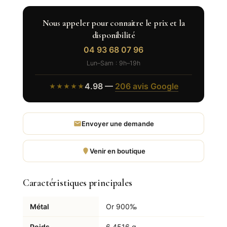
Nous appeler pour connaitre le prix et la
disponibilité
04 93 68 07 96
Lun–Sam : 9h–19h
4.98 —
206 avis Google
★★★★★
Envoyer une demande
Venir en boutique
Caractéristiques principales
Métal
Or 900‰
Poids
6,4516 g