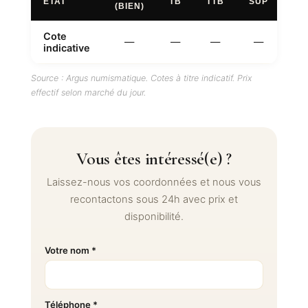
ÉTAT
TB
TTB
SUP
FD
(BIEN)
Cote
—
—
—
—
—
indicative
Source : Argus numismatique. Cotes à titre indicatif. Prix
effectif selon marché du jour.
Vous êtes intéressé(e) ?
Laissez-nous vos coordonnées et nous vous
recontactons sous 24h avec prix et
disponibilité.
Votre nom *
Téléphone *