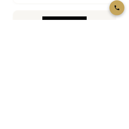
Philharmonique 1 Once Argent
Pièce d'investissement autrichienne en euros. Argent
999‰, 1 once. Hommage Philharmonique de Vienne.
VOIR LA FICHE →