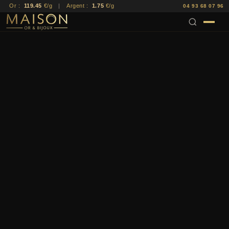
Or :
119.45
€/g
|
Argent :
1.75
€/g
04 93 68 07 96