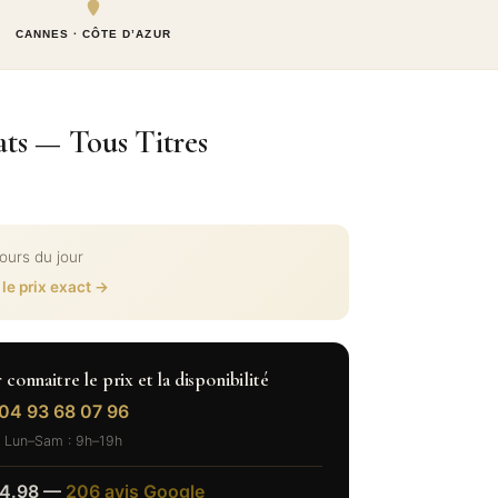
CANNES · CÔTE D’AZUR
ts — Tous Titres
cours du jour
 le prix exact →
onnaitre le prix et la disponibilité
04 93 68 07 96
Lun–Sam : 9h–19h
4.98 —
206 avis Google