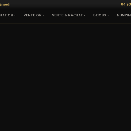
Samedi
04 93
HAT OR
VENTE OR
VENTE & RACHAT
BIJOUX
NUMISM
›
›
›
›