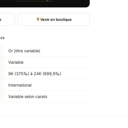
e
Venir en boutique
les
Or (titre variable)
Variable
9K (375‰) à 24K (999,9‰)
International
Variable selon carats