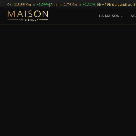
9h – 19h du Lundi au 
|
|
Or :
118.88
€/g
▲ +0,50%
Argent :
1.74
€/g
▲ +1,21%
LA MAISON
AC
›