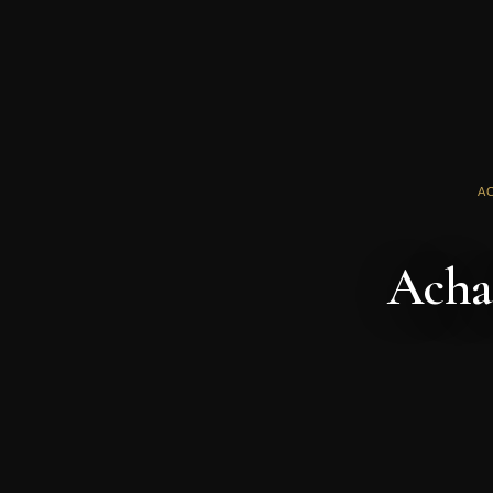
A
Acha